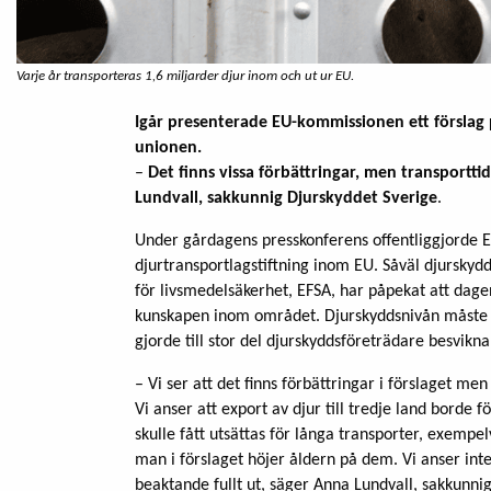
Varje år transporteras 1,6 miljarder djur inom och ut ur EU.
Igår presenterade EU-kommissionen ett förslag 
unionen.
–
Det finns vissa förbättringar, men transportti
Lundvall, sakkunnig Djurskyddet Sverige
.
Under gårdagens presskonferens offentliggjorde EU
djurtransportlagstiftning inom EU. Såväl djursk
för livsmedelsäkerhet, EFSA, har påpekat att dage
kunskapen inom området. Djurskyddsnivån måste 
gjorde till stor del djurskyddsföreträdare besvikna
– Vi ser att det finns förbättringar i förslaget me
Vi anser att export av djur till tredje land borde f
skulle fått utsättas för långa transporter, exempe
man i förslaget höjer åldern på dem. Vi anser int
beaktande fullt ut, säger Anna Lundvall, sakkunni