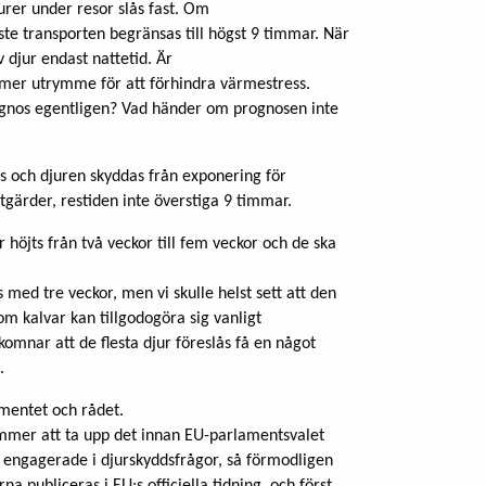
urer under resor slås fast. Om
e transporten begränsas till högst 9 timmar. När
 djur endast nattetid. Är
mer utrymme för att förhindra värmestress.
prognos egentligen? Vad händer om prognosen inte
 och djuren skyddas från exponering för
tgärder, restiden inte överstiga 9 timmar.
höjts från två veckor till fem veckor och de ska
s med tre veckor, men vi skulle helst sett att den
 som kalvar kan tillgodogöra sig vanligt
komnar att de flesta djur föreslås få en något
.
amentet och rådet.
kommer att ta upp det innan EU-parlamentsvalet
så engagerade i djurskyddsfrågor, så förmodligen
a publiceras i EU:s officiella tidning, och först