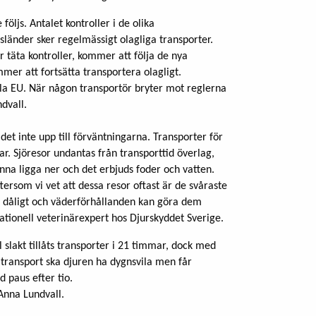
följs. Antalet kontroller i de olika
länder sker regelmässigt olagliga transporter.
r täta kontroller, kommer att följa de nya
r att fortsätta transportera olagligt.
hela EU. När någon transportör bryter mot reglerna
dvall.
 det inte upp till förväntningarna. Transporter för
mar. Sjöresor undantas från transporttid överlag,
nna ligga ner och det erbjuds foder och vatten.
eftersom vi vet att dessa resor oftast är de svåraste
ta dåligt och väderförhållanden kan göra dem
nationell veterinärexpert hos Djurskyddet Sverige.
l slakt tillåts transporter i 21 timmar, dock med
 transport ska djuren ha dygnsvila men får
 paus efter tio.
Anna Lundvall.