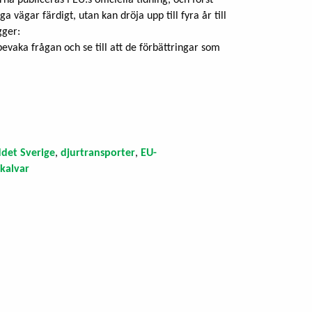
a vägar färdigt, utan kan dröja upp till fyra år till
gger:
bevaka frågan och se till att de förbättringar som
det Sverige
,
djurtransporter
,
EU-
 kalvar