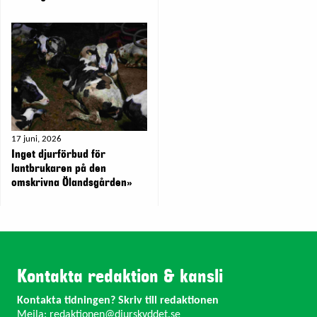
17 juni, 2026
Inget djurförbud för
lantbrukaren på den
omskrivna Ölandsgården»
Kontakta redaktion & kansli
Kontakta tidningen? Skriv till redaktionen
Mejla:
redaktionen@djurskyddet.se