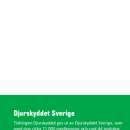
Djurskyddet Sverige
Tidningen Djurskyddet ges ut av Djurskyddet Sverige, som
med sina cirka 11 000 medlemmar och runt 44 anslutna