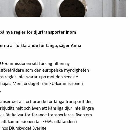
på nya regler för djurtransporter inom
derna är fortfarande för långa, säger Anna
-kommissionen sitt förslag till en ny
yddsföreträdare som den europeiska myndigheten
ns regler inte svarar upp mot den senaste
höjas. Men förslaget från EU-kommissionen
.
n anser det är fortfarande för långa transporttider.
örbjudits helt och även att känsliga djur inte längre
lvis får kalvar fortfarande transporteras, även om
e att kommissionen tar EFSAs utlåtanden i
g hos Djurskyddet Sverige.