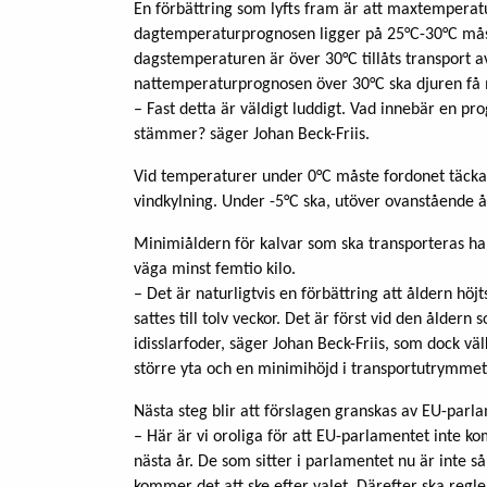
En förbättring som lyfts fram är att maxtemperat
dagtemperaturprognosen ligger på 25°C-30°C måst
dagstemperaturen är över 30°C tillåts transport av
nattemperaturprognosen över 30°C ska djuren få 
– Fast detta är väldigt luddigt. Vad innebär en 
stämmer? säger Johan Beck-Friis.
Vid temperaturer under 0°C måste fordonet täckas
vindkylning. Under -5°C ska, utöver ovanstående å
Minimiåldern för kalvar som ska transporteras har 
väga minst femtio kilo.
– Det är naturligtvis en förbättring att åldern höjt
sattes till tolv veckor. Det är först vid den åldern
idisslarfoder, säger Johan Beck-Friis, som dock väl
större yta och en minimihöjd i transportutrymmet
Nästa steg blir att förslagen granskas av EU-parl
– Här är vi oroliga för att EU-parlamentet inte 
nästa år. De som sitter i parlamentet nu är inte 
kommer det att ske efter valet. Därefter ska reglern