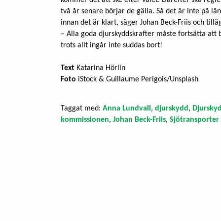
två år senare börjar de gälla. Så det är inte på lång
innan det är klart, säger Johan Beck-Friis och tillä
– Alla goda djurskyddskrafter måste fortsätta att 
trots allt ingår inte suddas bort!
Text
Katarina Hörlin
Foto
iStock & Guillaume Perigois/Unsplash
Taggat med:
Anna Lundvall
,
djurskydd
,
Djurskyd
kommissionen
,
Johan Beck-Friis
,
Sjötransporter