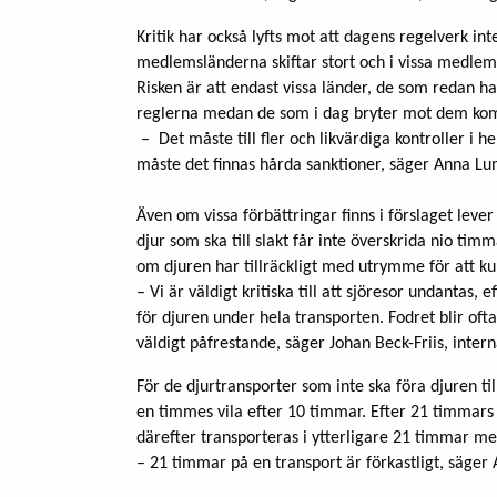
Kritik har också lyfts mot att dagens regelverk inte 
medlemsländerna skiftar stort och i vissa medlems
Risken är att endast vissa länder, de som redan ha
reglerna medan de som i dag bryter mot dem komme
– Det måste till fler och likvärdiga kontroller i 
måste det finnas hårda sanktioner, säger Anna Lun
Även om vissa förbättringar finns i förslaget lever
djur som ska till slakt får inte överskrida nio tim
om djuren har tillräckligt med utrymme för att ku
– Vi är väldigt kritiska till att sjöresor undantas, 
för djuren under hela transporten. Fodret blir of
väldigt påfrestande, säger Johan Beck-Friis, inter
För de djurtransporter som inte ska föra djuren til
en timmes vila efter 10 timmar. Efter 21 timmars
därefter transporteras i ytterligare 21 timmar med
– 21 timmar på en transport är förkastligt, säger 