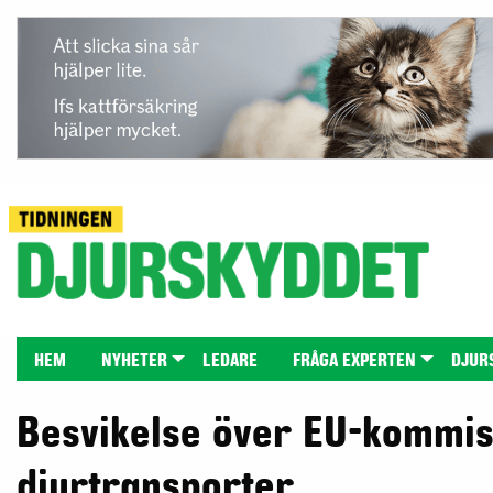
HEM
NYHETER
LEDARE
FRÅGA EXPERTEN
DJUR
Besvikelse över EU-kommis
djurtransporter