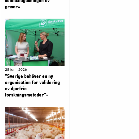
koldioxidgasningen av
grisar»
25 juni, 2026
”Sverige behöver en ny
organisation för validering
av djurfria
forskningsmetoder”»