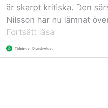
är skarpt kritiska. Den sä
Nilsson har nu lämnat öve
Utredningens
Fortsätt läsa
egna
experter
kritiska
Tidningen Djurskyddet
till
flera
av
förslagen
–
så
resonerar
utredaren