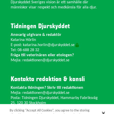
Djurskyddet Sveriges vision är ett samhälle där
människor visar respekt och medkänsla för alla djur.
Tidningen Djurskyddet
Ansvarig utgivare & redaktör
Katarina Hörlin
E-post:
katarina.horlin@djurskyddet.se
Tel: 08-688 28 32
Fråga till veterinären eller etologen?
Mejla:
redaktionen@djurskyddet.se
Kontakta redaktion & kansli
Kontakta tidningen? Skriv till redaktionen
Mejla:
redaktionen@djurskyddet.se
Posta: Tidningen Djurskyddet, Hammarby Fabriksväg
25, 120 30 Stockholm
Ändra adress? Kontakta kansliet
By clicking “Accept All Cookies”, you agree to the storing
Växel: 08-673 35 11 E-post:
info@djurskyddet.se