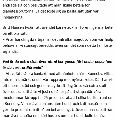
ändrade sig och beslutade att man skulle betala för
diabetessprutorna. Så det löste sig på bästa sätt utan vår
inblandning.
Britt Hansen tycker att ärendet kännetecknar föreningens arbete
på ett bra sätt.
– Vi är handlingskraftiga när det inträffar något och om vår hjälp
behövs är vi ständigt beredda, även om det som i detta fall löste
sig ändå.
Vad är du extra stolt över att ni har genomfört under dessa fem
år du varit ordförande?
– Att vi fått så bra kontakt med allmänheten här i Ronneby, vilket
inte minst märks under vårt upprop mot nyårsraketer. Där har vi
ett enormt stöd och genomslagskraft. Jag är också extra stolt
över det rabatthäfte vi just nu håller på att skapa där våra
medlemmar får upp till 25 procents rabatt i olika butiker runt om
i Ronneby. Vi har även en ansluten hund- och kattmassör som
ger tio procent rabatt på en behandling. Utöver denna rabatt kan
man även ansöka om stöd hos oss om ens hund skulle behöva