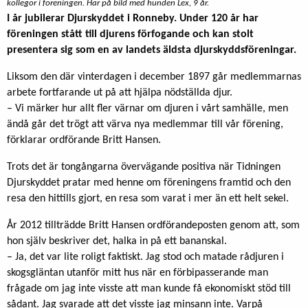
kollegor i föreningen. Här på bild med hunden Lex, 9 år.
I år jubilerar Djurskyddet i Ronneby. Under 120 år har
föreningen stått till djurens förfogande och kan stolt
presentera sig som en av landets äldsta djurskyddsföreningar.
Liksom den där vinterdagen i december 1897 går medlemmarnas
arbete fortfarande ut på att hjälpa nödställda djur.
– Vi märker hur allt fler värnar om djuren i vårt samhälle, men
ändå går det trögt att värva nya medlemmar till vår förening,
förklarar ordförande Britt Hansen.
Trots det är tongångarna övervägande positiva när Tidningen
Djurskyddet pratar med henne om föreningens framtid och den
resa den hittills gjort, en resa som varat i mer än ett helt sekel.
År 2012 tillträdde Britt Hansen ordförandeposten genom att, som
hon själv beskriver det, halka in på ett bananskal.
– Ja, det var lite roligt faktiskt. Jag stod och matade rådjuren i
skogsgläntan utanför mitt hus när en förbipasserande man
frågade om jag inte visste att man kunde få ekonomiskt stöd till
sådant. Jag svarade att det visste jag minsann inte. Varpå