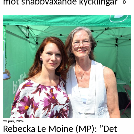
mot snabbväxande kycklingar”»
23 juni, 2026
Rebecka Le Moine (MP): ”Det