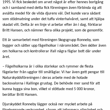
1995. Vi fick beskedet om arvet något år efter hennes bortgång
och i samband med detta fick föreningen även förbinda sig att
avsätta medel för de vilda djurens väl. Det kunde vara sådant
som stödmatning under det tuffa vinterhalvåret, samt att hjälpa
skadat vilt. Detta är en linje vi arbetar efter än i dag, förklarar
Britt Hansen, och nämner flera olika projekt, som de genomför.
Ett är samarbetet med föreningen Skogsgrupp Ronneby, som
bygger och sätter upp fågelholkar i närområdet. Den sköter även
om holkarna och kontrollerar ifall några fåglar bott där under
året.
– Fågelholkarna är i olika storlekar och rymmer de flesta
fågelarter från ugglor till småfåglar. Vi har även gett pengar till
Naturskyddsföreningen i deras arbete med de hotade
backsvalorna i Kallinge grustag. De behövde mer sand för att
kunna bygga sina bon, vilket vi stöttade med 5 000 kronor,
berättar Britt Hansen.
Djurskyddet Ronneby lägger också ner mycket arbete på
förebyggande verksamhet, såsom att informera allmänhet och