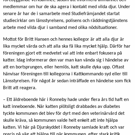
medlemmar om hur de ska agera i kontakt med vilda djur. Under
senare år har de i samarbete med Studiefrämjandet startat
studiecirklar om länsstyrelsens, polisens och räddningstjänstens
arbete med vilda djur i samband med olika nödsituationer.
Mottot för Britt Hansen och hennes kollegor är att alla djur är
lika mycket värda och att alla ska få lika mycket hjälp. Därför har
föreningen gjort ett medvetet val att inte enbart fokusera på
katter. Idag informerar den var man kan vända sig i händelse av
att en bortsprungen, eller hemlös, katt skulle dyka upp. Oftast
hänvisar föreningen till kollegorna i Kattkommando syd eller till
Länsstyrelsen. För något år sedan inträffade en händelse som fick
Britt att reagera.
– Ett äldreboende här i Ronneby hade under flera års tid haft en
katt inneboende. När katten plötsligt drabbades av diabetes
tyckte kommunen det blev för dyrt med den veterinärvård det
skulle kräva, så kommunen valde helt enkelt att inte hjälpa
katten. Vi här på Djurskyddet i Ronneby samlade kraft och var
precis på väg att hjälpa till när kommunen, efter stark kritik,