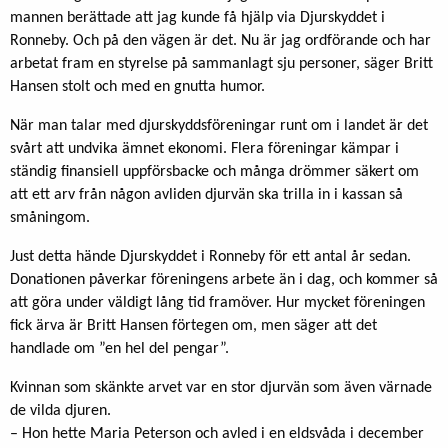
mannen berättade att jag kunde få hjälp via Djurskyddet i
Ronneby. Och på den vägen är det. Nu är jag ordförande och har
arbetat fram en styrelse på sammanlagt sju personer, säger Britt
Hansen stolt och med en gnutta humor.
När man talar med djurskyddsföreningar runt om i landet är det
svårt att undvika ämnet ekonomi. Flera föreningar kämpar i
ständig finansiell uppförsbacke och många drömmer säkert om
att ett arv från någon avliden djurvän ska trilla in i kassan så
småningom.
Just detta hände Djurskyddet i Ronneby för ett antal år sedan.
Donationen påverkar föreningens arbete än i dag, och kommer så
att göra under väldigt lång tid framöver. Hur mycket föreningen
fick ärva är Britt Hansen förtegen om, men säger att det
handlade om ”en hel del pengar”.
Kvinnan som skänkte arvet var en stor djurvän som även värnade
de vilda djuren.
– Hon hette Maria Peterson och avled i en eldsvåda i december