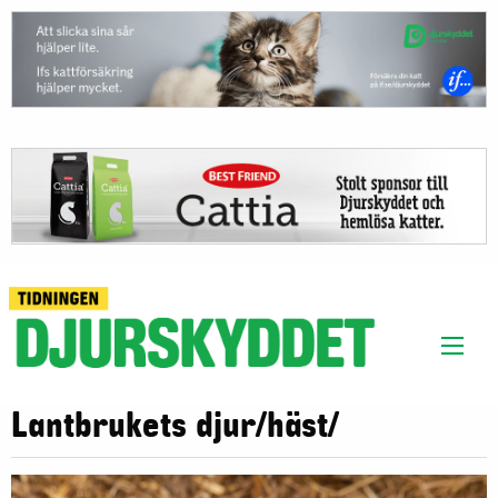
Lantbrukets djur/häst/