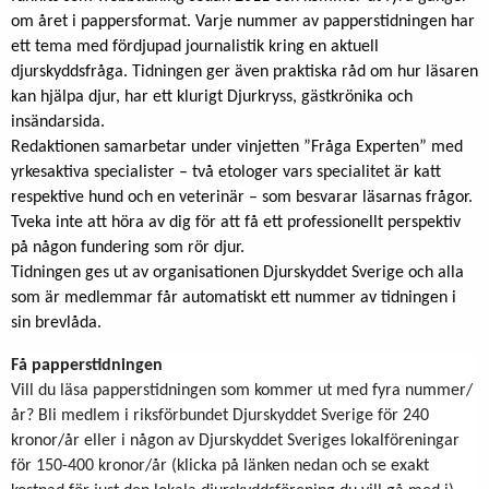
om året i pappersformat. Varje nummer av papperstidningen har
ett tema med fördjupad journalistik kring en aktuell
djurskyddsfråga. Tidningen ger även praktiska råd om hur läsaren
kan hjälpa djur, har ett klurigt Djurkryss, gästkrönika och
insändarsida.
Redaktionen samarbetar under vinjetten ”Fråga Experten” med
yrkesaktiva specialister – två etologer vars specialitet är katt
respektive hund och en veterinär – som besvarar läsarnas frågor.
Tveka inte att höra av dig för att få ett professionellt perspektiv
på någon fundering som rör djur.
Tidningen ges ut av organisationen Djurskyddet Sverige och alla
som är medlemmar får automatiskt ett nummer av tidningen i
sin brevlåda.
Få papperstidningen
Vill du läsa papperstidningen som kommer ut med fyra nummer/
år? Bli medlem i riksförbundet Djurskyddet Sverige för 240
kronor/år eller i någon av Djurskyddet Sveriges lokalföreningar
för 150-400 kronor/år
(klicka på länken nedan och se exakt