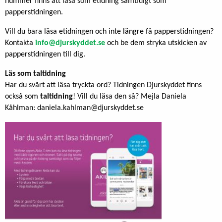
nummer finns att läsa som etidning samtidigt som
papperstidningen.
Vill du bara läsa etidningen och inte längre få papperstidningen?
Kontakta
info@djurskyddet.se
och be dem stryka utskicken av
papperstidningen till dig.
Läs som taltidning
Har du svårt att läsa tryckta ord? Tidningen Djurskyddet finns
också som
taltidning
! Vill du läsa den så? Mejla Daniela
Kåhlman:
daniela.kahlman@djurskyddet.se