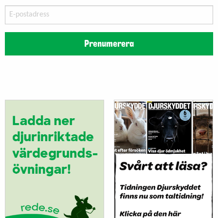
E-
postadress
Prenumerera