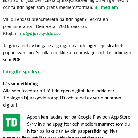
kostnad för just den lokala djurskyddsförening du vill gå med i)
och få tidningen som gratis medlemsförmån:
Bli medlem
Vill du endast prenumerera på tidningen? Teckna en
prenumeration! Den kostar 700 kronor/år.
Mejla:
info@djurskyddet.se
Ta gärna del av tidigare årgångar av Tidningen Djurskyddets
pappersversion. Scrolla ner, klicka på omslaget och läs tidningen
som PDF.
Integritetspolicy»
Läs som etidning
Alla som föredrar att få tidningen digitalt kan ladda ner
Tidningen Djurskyddets app TD och ta del av varje nummer
digitalt.
Appen kan laddas ner på Google Play och App Store.
Skriv in dina uppgifter och medlemsnumret som du
hittar på baksidan av din papperstidning.
Nya