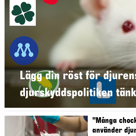
Lägg din röst för djuren
djurskyddspolitiken tän
”Många chocka
använder djur