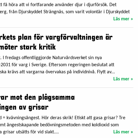
 få höra att vi fortfarande använder djur i djurförsök. Det
rg, från Djurskyddet Strängnäs, som varit volontär i Djurskyddet
Läs mer »
kets plan för vargförvaltningen är
möter stark kritik
 I fredags offentliggjorde Naturvårdsverket sin nya
2031 för varg i Sverige. Eftersom regeringen beslutat att
 krävs att vargarna övervakas på individnivå. Flytt av...
Läs mer »
rar mot den plågsamma
ingen av grisar
 kvävningsångest. Hör deras skrik! Etiskt att gasa grisar? Tre
emt ångestskapande bedövningsmetoden med koldioxid som
grisar utsätts för vid slakt....
Läs mer »