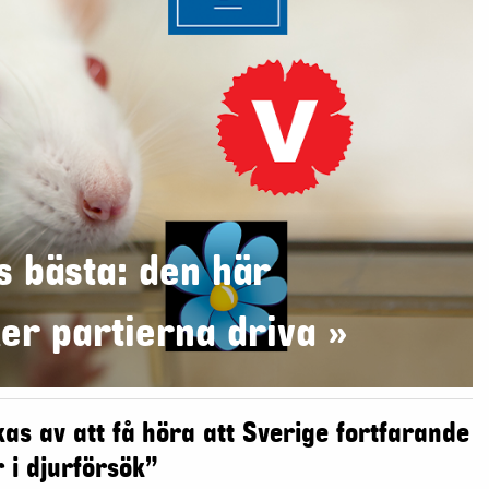
s bästa: den här
ker partierna driva
»
s av att få höra att Sverige fortfarande
 i djurförsök”