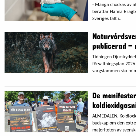
- Många chockas av att
berättar Hanna Bragbe
Sveriges tält i...
Naturvårdsver
publicerad – 
Tidningen Djurskyddet.
förvaltningsplan 2026-
vargstammen ska minska
De manifeste
koldioxidgasn
ALMEDALEN. Koldioxid =
budskap om den extr
majoriteten av svenska 