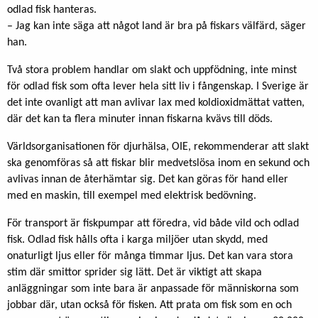
odlad fisk hanteras.
– Jag kan inte säga att något land är bra på fiskars välfärd, säger
han.
Två stora problem handlar om slakt och uppfödning, inte minst
för odlad fisk som ofta lever hela sitt liv i fångenskap. I Sverige är
det inte ovanligt att man avlivar lax med koldioxidmättat vatten,
där det kan ta flera minuter innan fiskarna kvävs till döds.
Världsorganisationen för djurhälsa, OIE, rekommenderar att slakt
ska genomföras så att fiskar blir medvetslösa inom en sekund och
avlivas innan de återhämtar sig. Det kan göras för hand eller
med en maskin, till exempel med elektrisk bedövning.
För transport är fiskpumpar att föredra, vid både vild och odlad
fisk. Odlad fisk hålls ofta i karga miljöer utan skydd, med
onaturligt ljus eller för många timmar ljus. Det kan vara stora
stim där smittor sprider sig lätt. Det är viktigt att skapa
anläggningar som inte bara är anpassade för människorna som
jobbar där, utan också för fisken. Att prata om fisk som en och