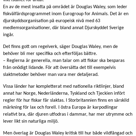
En av de mest insatta på området är Douglas Waley, som leder
fiskvälfärdsprogrammet inom Eurogroup for Animals. Det är en
djurskyddsorganisation på europeisk nivå med 63
medlemsorganisationer, där bland annat Djurskyddet Sverige
ingår.
Det finns gott om regelverk, säger Douglas Waley, men de
behöver bli mer specifika och efterföljas bättre.
– Reglerna är generella, man talar om att fiskar ska besparas
från onödigt lidande. För att översätta det till exempelvis
slaktmetoder behöver man vara mer detaljerad.
Vissa länder har kompletterat med nationella riktlinjer, bland
annat har Norge, Nederländerna, Tyskland och Tjeckien infört
regler för hur fiskar får slaktas. I Storbritannien finns en särskild
märkning för lax och forell. I östra Europa är karpodlingar
relativt bra, där djuren utfodras i dammar, har mer utrymme och
lever likt sin naturliga miljö.
Men överlag är Douglas Waley kritisk till hur både vildfångad och