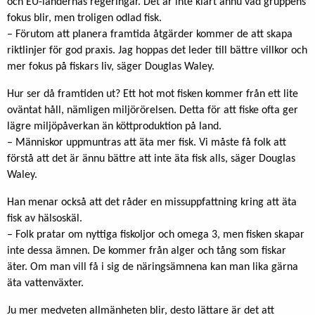
och EU-ländernas regeringar. Det är inte klart ännu vad gruppens
fokus blir, men troligen odlad fisk.
– Förutom att planera framtida åtgärder kommer de att skapa
riktlinjer för god praxis. Jag hoppas det leder till bättre villkor och
mer fokus på fiskars liv, säger Douglas Waley.
Hur ser då framtiden ut? Ett hot mot fisken kommer från ett lite
oväntat håll, nämligen miljörörelsen. Detta för att fiske ofta ger
lägre miljöpåverkan än köttproduktion på land.
– Människor uppmuntras att äta mer fisk. Vi måste få folk att
förstå att det är ännu bättre att inte äta fisk alls, säger Douglas
Waley.
Han menar också att det råder en missuppfattning kring att äta
fisk av hälsoskäl.
– Folk pratar om nyttiga fiskoljor och omega 3, men fisken skapar
inte dessa ämnen. De kommer från alger och tång som fiskar
äter. Om man vill få i sig de näringsämnena kan man lika gärna
äta vattenväxter.
Ju mer medveten allmänheten blir, desto lättare är det att