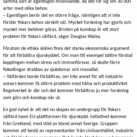
samma sort är egentligen missvisande, då det rör sig om 30 000
arter med olika behov.
– Egentligen berör det en större fråga, nämligen att vi inte
förstår fiskars behov särskilt väl. Mycket forskning har gjorts och
mycket mer behöver göras. Bristen på kunskap är ett stort
problem för fiskars välfärd, säger Douglas Waley.
Förutom de etiska skälen finns det starka ekonomiska argument
för att förbättra djurskyddet. Om man till exempel bättre förstod
kopplingen mellan stress och immunförsvar, så skulle färre
fiskodlingar drabbas av sjukdomar och massdöd.
– Välfärden borde förbättras, om inte annat för att industrin
annars kommer få större problem med hälsa och produktivitet.
Regelverket är där och det kommer förbättras ju mer forskning
som görs och kunskap når ut.
En god nyhet är att det nu skapas en undergrupp för fiskars
välfärd inom EU-plattformen för djurskydd. Initiativet kommer
från Grekland, med stöd av bland annat Sverige. Gruppen
kommer att bestå av representanter från civilsamhället, industrin