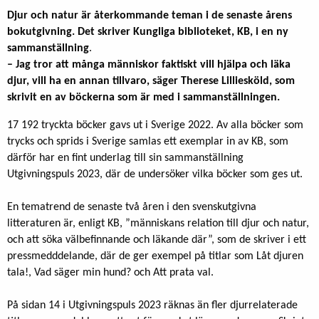
Djur och natur är återkommande teman i de senaste årens
bokutgivning. Det skriver Kungliga biblioteket, KB, i en ny
sammanställning
.
– Jag tror att många människor faktiskt vill hjälpa och läka
djur, vill ha en annan tillvaro, säger Therese Lilliesköld, som
skrivit en av böckerna som är med i sammanställningen.
17 192 tryckta böcker gavs ut i Sverige 2022. Av alla böcker som
trycks och sprids i Sverige samlas ett exemplar in av KB, som
därför har en fint underlag till sin sammanställning
Utgivningspuls 2023, där de undersöker vilka böcker som ges ut.
En tematrend de senaste två åren i den svenskutgivna
litteraturen är, enligt KB, ”människans relation till djur och natur,
och att söka välbefinnande och läkande där”, som de skriver i ett
pressmedddelande, där de ger exempel på titlar som
Låt djuren
tala!, Vad säger min hund? och Att prata val.
På sidan 14 i Utgivningspuls 2023 räknas än fler djurrelaterade