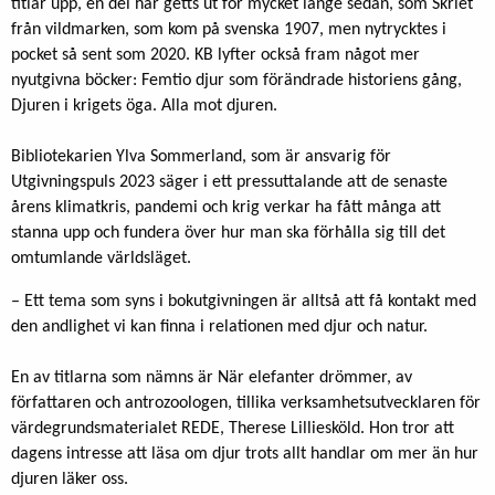
titlar upp, en del har getts ut för mycket länge sedan, som Skriet
från vildmarken, som kom på svenska 1907, men nytrycktes i
pocket så sent som 2020. KB lyfter också fram något mer
nyutgivna böcker: Femtio djur som förändrade historiens gång,
Djuren i krigets öga. Alla mot djuren.
Bibliotekarien Ylva Sommerland, som är ansvarig för
Utgivningspuls 2023 säger i ett pressuttalande att de senaste
årens klimatkris, pandemi och krig verkar ha fått många att
stanna upp och fundera över hur man ska förhålla sig till det
omtumlande världsläget.
– Ett tema som syns i bokutgivningen är alltså att få kontakt med
den andlighet vi kan finna i relationen med djur och natur.
En av titlarna som nämns är När elefanter drömmer, av
författaren och antrozoologen, tillika verksamhetsutvecklaren för
värdegrundsmaterialet REDE, Therese Lilliesköld. Hon tror att
dagens intresse att läsa om djur trots allt handlar om mer än hur
djuren läker oss.