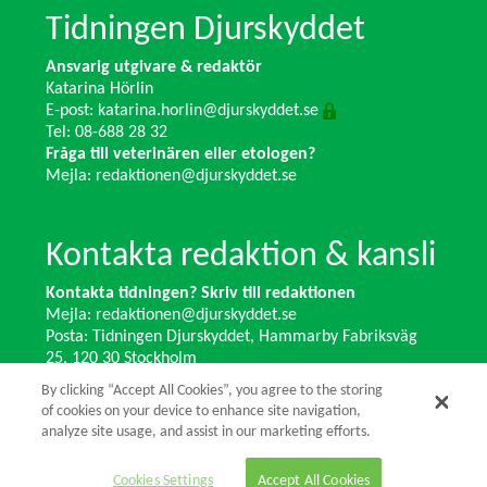
Tidningen Djurskyddet
Ansvarig utgivare & redaktör
Katarina Hörlin
E-post:
katarina.horlin@djurskyddet.se
Tel: 08-688 28 32
Fråga till veterinären eller etologen?
Mejla:
redaktionen@djurskyddet.se
Kontakta redaktion & kansli
Kontakta tidningen? Skriv till redaktionen
Mejla:
redaktionen@djurskyddet.se
Posta: Tidningen Djurskyddet, Hammarby Fabriksväg
25, 120 30 Stockholm
Ändra adress? Kontakta kansliet
By clicking “Accept All Cookies”, you agree to the storing
Växel: 08-673 35 11 E-post:
info@djurskyddet.se
of cookies on your device to enhance site navigation,
analyze site usage, and assist in our marketing efforts.
© 2026 Tidningen Djurskyddet.
Cookies Settings
Accept All Cookies