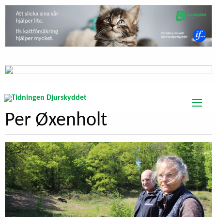
Per Øxenholt