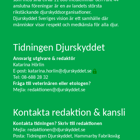
som med sina cirka 11 000 medlemmar och runt 44
anslutna föreningar är en av landets största
rikstäckande djurskyddsorganisationer.
Djurskyddet Sveriges vision är ett samhälle där
människor visar respekt och medkänsla för alla djur.
Tidningen Djurskyddet
Ansvarig utgivare & redaktör
Katarina Hörlin
E-post:
katarina.horlin@djurskyddet.se
Tel: 08-688 28 32
Fråga till veterinären eller etologen?
Mejla:
redaktionen@djurskyddet.se
Kontakta redaktion & kansli
Kontakta tidningen? Skriv till redaktionen
Mejla:
redaktionen@djurskyddet.se
Posta: Tidningen Djurskyddet, Hammarby Fabriksväg