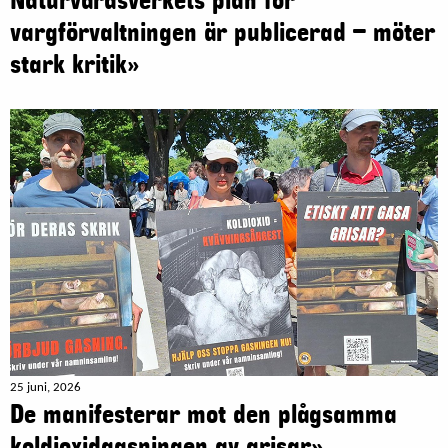
Naturvårdsverkets plan för
vargförvaltningen är publicerad – möter
stark kritik»
25 juni, 2026
De manifesterar mot den plågsamma
koldioxidgasningen av grisar»