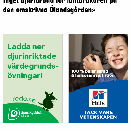
Inget djurförbud för lantbrukaren på
den omskrivna Ölandsgården»