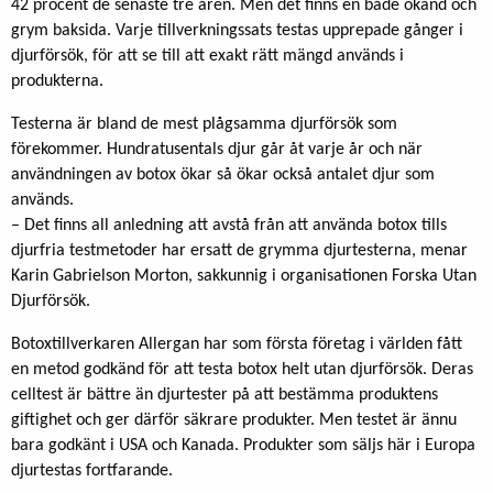
42 procent de senaste tre åren. Men det finns en både okänd och
grym baksida. Varje tillverkningssats testas upprepade gånger i
djurförsök, för att se till att exakt rätt mängd används i
produkterna.
Testerna är bland de mest plågsamma djurförsök som
förekommer. Hundratusentals djur går åt varje år och när
användningen av botox ökar så ökar också antalet djur som
används.
– Det finns all anledning att avstå från att använda botox tills
djurfria testmetoder har ersatt de grymma djurtesterna, menar
Karin Gabrielson Morton, sakkunnig i organisationen Forska Utan
Djurförsök.
Botoxtillverkaren Allergan har som första företag i världen fått
en metod godkänd för att testa botox helt utan djurförsök. Deras
celltest är bättre än djurtester på att bestämma produktens
giftighet och ger därför säkrare produkter. Men testet är ännu
bara godkänt i USA och Kanada. Produkter som säljs här i Europa
djurtestas fortfarande.