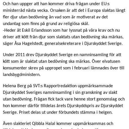
Och han uppger att han kommer driva frågan under EU:s
ministerråd nästa vecka. Orsaken är att det i Europa slaktas långt
fler djur utan bedövning än vad som är motiverat av det
undantag som finns på grund av religiösa skäl.
-Heder åt Eskil Erlandsson som har lyssnat på våra krav och nu
driver att kött från djur som slaktats utan bedövning ska märkas,
säger Åsa Hagelstedt, generalsekreterare i Djurskyddet Sverige.
Under 2011 drev Djurskyddet Sverige en namninsamling för att
kött som är slaktat utan bedövning ska märkas. Över elvatusen
konsumenter skrev på uppropet som i februari lämnades över till
landsbygdministern.
Helena Berg på SVT:s Rapportredaktion uppmärksammade
Djurskyddet Sveriges namninsamling i sin granskning av slakt
utan bedövning. Frågan fick tack vare henne stort genomslag och
hon kommer därför tilldelas årets Djurskyddspris av Djurskyddet
Sverige. Priset delas ut under förbundets stämma i helgen.
Även slakteriet Qibbla Halal kommer uppmärksammas och