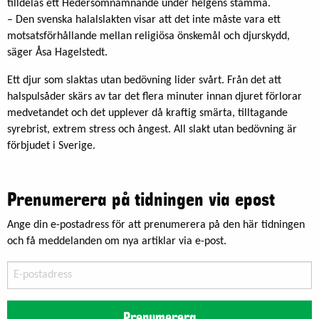
tilldelas ett Hedersomnämnande under helgens stämma.
– Den svenska halalslakten visar att det inte måste vara ett
motsatsförhållande mellan religiösa önskemål och djurskydd,
säger Åsa Hagelstedt.
Ett djur som slaktas utan bedövning lider svårt. Från det att
halspulsåder skärs av tar det flera minuter innan djuret förlorar
medvetandet och det upplever då kraftig smärta, tilltagande
syrebrist, extrem stress och ångest. All slakt utan bedövning är
förbjudet i Sverige.
Prenumerera på tidningen via epost
Ange din e-postadress för att prenumerera på den här tidningen
och få meddelanden om nya artiklar via e-post.
E-
postadress
Prenumerera