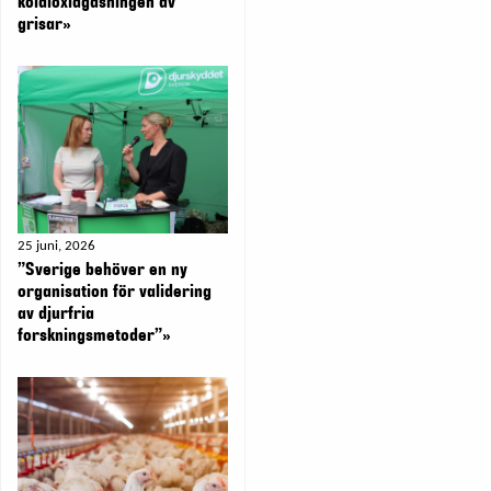
koldioxidgasningen av
grisar»
25 juni, 2026
”Sverige behöver en ny
organisation för validering
av djurfria
forskningsmetoder”»