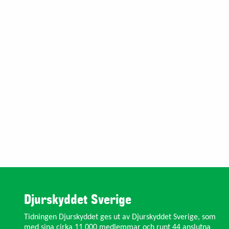
Djurskyddet Sverige
Tidningen Djurskyddet ges ut av Djurskyddet Sverige, som
med sina cirka 11 000 medlemmar och runt 44 anslutna