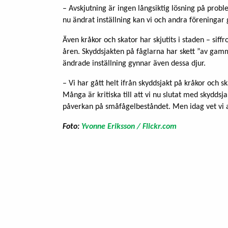
– Avskjutning är ingen långsiktig lösning på prob
nu ändrat inställning kan vi och andra föreningar 
Även kråkor och skator har skjutits i staden – siff
åren. Skyddsjakten på fåglarna har skett ”av g
ändrade inställning gynnar även dessa djur.
– Vi har gått helt ifrån skyddsjakt på kråkor och s
Många är kritiska till att vi nu slutat med skydds
påverkan på småfågelbeståndet. Men idag vet vi at
Foto:
Yvonne Eriksson / Flickr.com