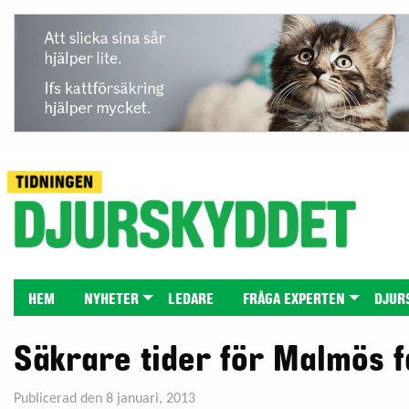
HEM
NYHETER
LEDARE
FRÅGA EXPERTEN
DJUR
Säkrare tider för Malmös f
Publicerad den 8 januari, 2013