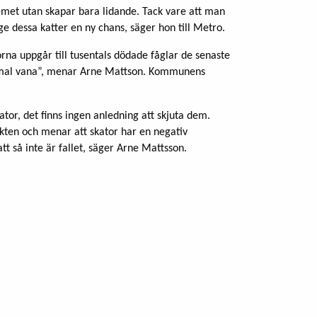
lemet utan skapar bara lidande. Tack vare att man
ge dessa katter en ny chans, säger hon till Metro.
rorna uppgår till tusentals dödade fåglar de senaste
ammal vana”, menar Arne Mattson. Kommunens
kator, det finns ingen anledning att skjuta dem.
jakten och menar att skator har en negativ
t så inte är fallet, säger Arne Mattsson.