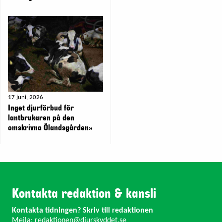
17 juni, 2026
Inget djurförbud för
lantbrukaren på den
omskrivna Ölandsgården»
Kontakta redaktion & kansli
Kontakta tidningen? Skriv till redaktionen
Mejla:
redaktionen@djurskyddet.se