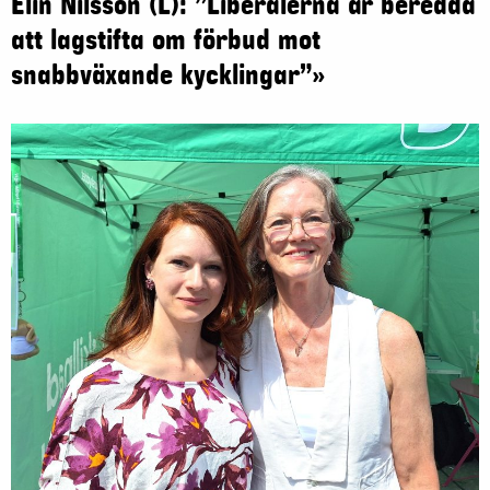
Elin Nilsson (L): ”Liberalerna är beredda
att lagstifta om förbud mot
snabbväxande kycklingar”»