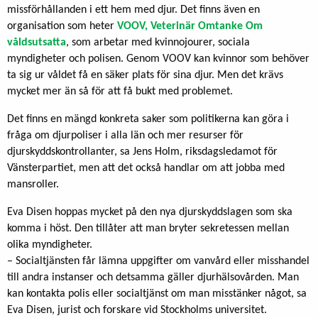
missförhållanden i ett hem med djur. Det finns även en
organisation som heter
VOOV, Veterinär Omtanke Om
våldsutsatta
, som arbetar med kvinnojourer, sociala
myndigheter och polisen. Genom VOOV kan kvinnor som behöver
ta sig ur våldet få en säker plats för sina djur. Men det krävs
mycket mer än så för att få bukt med problemet.
Det finns en mängd konkreta saker som politikerna kan göra i
fråga om djurpoliser i alla län och mer resurser för
djurskyddskontrollanter, sa Jens Holm, riksdagsledamot för
Vänsterpartiet, men att det också handlar om att jobba med
mansroller.
Eva Disen hoppas mycket på den nya djurskyddslagen som ska
komma i höst. Den tillåter att man bryter sekretessen mellan
olika myndigheter.
– Socialtjänsten får lämna uppgifter om vanvård eller misshandel
till andra instanser och detsamma gäller djurhälsovården. Man
kan kontakta polis eller socialtjänst om man misstänker något, sa
Eva Disen, jurist och forskare vid Stockholms universitet.