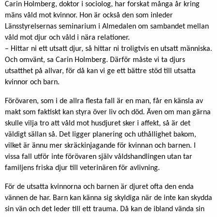
Carin Holmberg, doktor i sociolog, har forskat många år kring
mäns våld mot kvinnor. Hon är också den som inleder
Länsstyrelsernas seminarium i Almedalen om sambandet mellan
våld mot djur och våld i nära relationer.
– Hittar ni ett utsatt djur, så hittar ni troligtvis en utsatt människa.
Och omvänt, sa Carin Holmberg. Därför måste vi ta djurs
utsatthet på allvar, för då kan vi ge ett bättre stöd till utsatta
kvinnor och barn.
Förövaren, som i de allra flesta fall är en man, får en känsla av
makt som faktiskt kan styra över liv och död. Även om man gärna
skulle vilja tro att våld mot husdjuret sker i affekt, så är det
väldigt sällan så. Det ligger planering och uthållighet bakom,
vilket är ännu mer skräckinjagande för kvinnan och barnen. I
vissa fall utför inte förövaren själv våldshandlingen utan tar
familjens friska djur till veterinären för avlivning.
För de utsatta kvinnorna och barnen är djuret ofta den enda
vännen de har. Barn kan känna sig skyldiga när de inte kan skydda
sin vän och det leder till ett trauma. Då kan de ibland vända sin