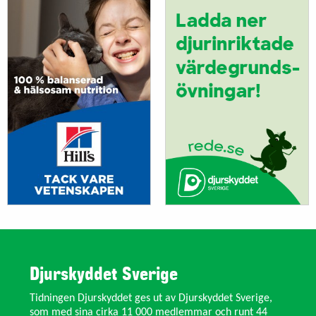
Djurskyddet Sverige
Tidningen Djurskyddet ges ut av Djurskyddet Sverige,
som med sina cirka 11 000 medlemmar och runt 44