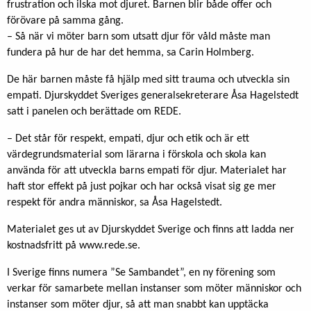
frustration och ilska mot djuret. Barnen blir både offer och
förövare på samma gång.
– Så när vi möter barn som utsatt djur för våld måste man
fundera på hur de har det hemma, sa Carin Holmberg.
De här barnen måste få hjälp med sitt trauma och utveckla sin
empati. Djurskyddet Sveriges generalsekreterare Åsa Hagelstedt
satt i panelen och berättade om REDE.
– Det står för respekt, empati, djur och etik och är ett
värdegrundsmaterial som lärarna i förskola och skola kan
använda för att utveckla barns empati för djur. Materialet har
haft stor effekt på just pojkar och har också visat sig ge mer
respekt för andra människor, sa Åsa Hagelstedt.
Materialet ges ut av Djurskyddet Sverige och finns att ladda ner
kostnadsfritt på www.rede.se.
I Sverige finns numera ”Se Sambandet”, en ny förening som
verkar för samarbete mellan instanser som möter människor och
instanser som möter djur, så att man snabbt kan upptäcka