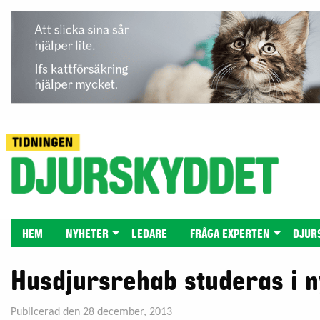
HEM
NYHETER
LEDARE
FRÅGA EXPERTEN
DJUR
Husdjursrehab studeras i n
Publicerad den 28 december, 2013