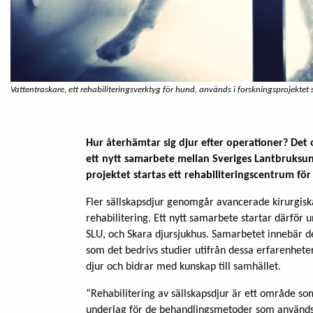
Vattentraskare, ett rehabiliteringsverktyg för hund, används i forskningsprojektet 
Hur återhämtar sig djur efter operationer? Det 
ett nytt samarbete mellan Sveriges Lantbruksun
projektet startas ett rehabiliteringscentrum för
Fler sällskapsdjur genomgår avancerade kirurgiska
rehabilitering. Ett nytt samarbete startar därför 
SLU, och Skara djursjukhus. Samarbetet innebär de
som det bedrivs studier utifrån dessa erfarenheter
djur och bidrar med kunskap till samhället.
”Rehabilitering av sällskapsdjur är ett område so
underlag för de behandlingsmetoder som används 