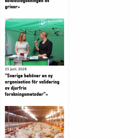
koldioxidgasningen av
grisar»
25 juni, 2026
”Sverige behöver en ny
organisation för validering
av djurfria
forskningsmetoder”»