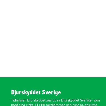
Djurskyddet Sverige
Tidningen Djurskyddet ges ut av Djurskyddet Sverige, som
med sina cirka 11 000 medlemmar och runt 44 anslutna