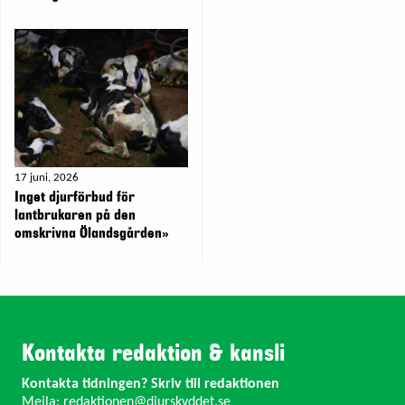
17 juni, 2026
Inget djurförbud för
lantbrukaren på den
omskrivna Ölandsgården»
Kontakta redaktion & kansli
Kontakta tidningen? Skriv till redaktionen
Mejla:
redaktionen@djurskyddet.se