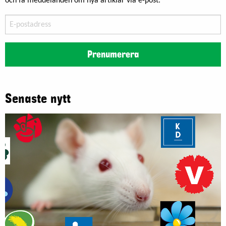
och få meddelanden om nya artiklar via e-post.
E-
postadress
Prenumerera
Senaste nytt