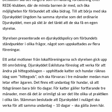
Dessutom ska det fungera som en naturlig fortsättning efter
REDE-klubben, där de minsta barnen är med, och öka
möjligheten för förbundet att söka bidrag. Till att börja med ska
Djurskyddet Ungdom ha samma styrelse som det ordinarie
Djurskyddet, men på sikt är det tänkt att de ska få en egen
styrelse.
Styrelsen presenterade en djurskyddspolicy om förbundets
ståndpunkter i olika frågor, något som uppskattades av flera
föreningar.
Ett antal motioner från lokalföreningarna och styrelsen gick upp
till omröstning. Djurskyddet Eskilstuna föreslog att verka för att
ändra på hittegodslagen – upphittade katter och hundar räknas
idag som ”hittegods”, och ska förvaras i tre månader medan man
letar efter ägaren. Det finns ett undantag för hundar, så att
tidsgränsen bara blir tio dagar. För katter gäller fortfarande tre
månader, men då det är orimligt så ser det lite olika ut praktiken
i olika län. Stämman beslutade att Djurskyddet i nuläget ska
verka för att samma undantag – 10 dagar – ska gälla även här.