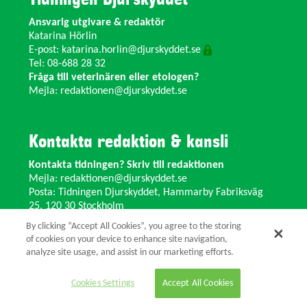
Ansvarig utgivare & redaktör
Katarina Hörlin
E-post:
katarina.horlin@djurskyddet.se
Tel: 08-688 28 32
Fråga till veterinären eller etologen?
Mejla:
redaktionen@djurskyddet.se
Kontakta redaktion & kansli
Kontakta tidningen? Skriv till redaktionen
Mejla:
redaktionen@djurskyddet.se
Posta: Tidningen Djurskyddet, Hammarby Fabriksväg
25, 120 30 Stockholm
Ändra adress? Kontakta kansliet
By clicking “Accept All Cookies”, you agree to the storing
Växel: 08-673 35 11 E-post:
info@djurskyddet.se
of cookies on your device to enhance site navigation,
analyze site usage, and assist in our marketing efforts.
© 2026 Tidningen Djurskyddet.
Cookies Settings
Accept All Cookies