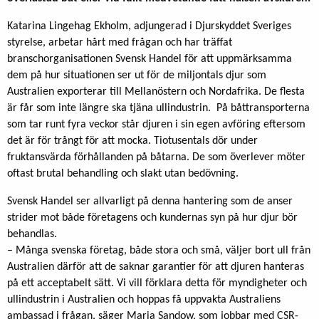
Katarina Lingehag Ekholm, adjungerad i Djurskyddet Sveriges
styrelse, arbetar hårt med frågan och har träffat
branschorganisationen Svensk Handel för att uppmärksamma
dem på hur situationen ser ut för de miljontals djur som
Australien exporterar till Mellanöstern och Nordafrika. De flesta
är får som inte längre ska tjäna ullindustrin. På båttransporterna
som tar runt fyra veckor står djuren i sin egen avföring eftersom
det är för trångt för att mocka. Tiotusentals dör under
fruktansvärda förhållanden på båtarna. De som överlever möter
oftast brutal behandling och slakt utan bedövning.
Svensk Handel ser allvarligt på denna hantering som de anser
strider mot både företagens och kundernas syn på hur djur bör
behandlas.
– Många svenska företag, både stora och små, väljer bort ull från
Australien därför att de saknar garantier för att djuren hanteras
på ett acceptabelt sätt. Vi vill förklara detta för myndigheter och
ullindustrin i Australien och hoppas få uppvakta Australiens
ambassad i frågan, säger Maria Sandow, som jobbar med CSR-