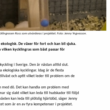
klingrasen Ross som utvärderas i projektet. Foto: Jenny Yngvesson.
 ekologisk. De växer för fort och kan bli sjuka.
 vilken kycklingras som bäst passar för
yckling i Sverige. Den är nästan alltid slut.
 ekologiska kycklingar. Idag är de flesta
llväxt och aptit vilket leder till problem om de
l och med dö. Det kan handla om problem med
ar sig slakt vilket kan leda till hudskador till följd
äxten kan leda till plötslig hjärtdöd, säger Jenny
tet som är en av fyra kompetenser i projektet.