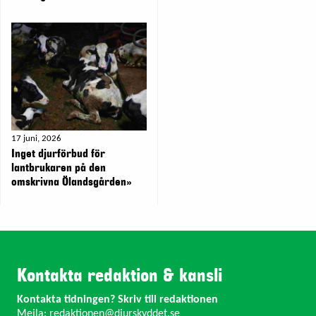
17 juni, 2026
Inget djurförbud för
lantbrukaren på den
omskrivna Ölandsgården»
Kontakta redaktion & kansli
Kontakta tidningen? Skriv till redaktionen
Mejla:
redaktionen@djurskyddet.se