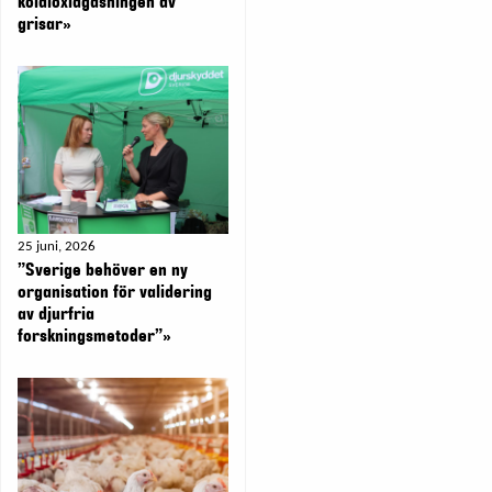
koldioxidgasningen av
grisar»
25 juni, 2026
”Sverige behöver en ny
organisation för validering
av djurfria
forskningsmetoder”»