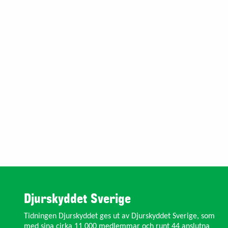
Djurskyddet Sverige
Tidningen Djurskyddet ges ut av Djurskyddet Sverige, som
med sina cirka 11 000 medlemmar och runt 44 anslutna