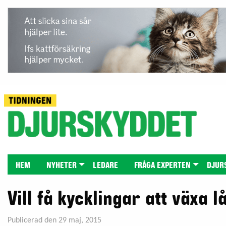
HEM
NYHETER
LEDARE
FRÅGA EXPERTEN
DJUR
Vill få kycklingar att växa 
Publicerad den 29 maj, 2015