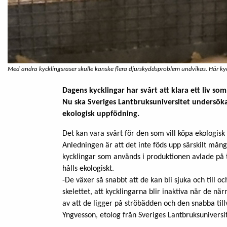
Med andra kycklingsraser skulle kanske flera djurskyddsproblem undvikas. Här kyc
Dagens kycklingar har svårt att klara ett liv som
Nu ska Sveriges Lantbruksuniversitet undersöka
ekologisk uppfödning.
Det kan vara svårt för den som vill köpa ekologisk k
Anledningen är att det inte föds upp särskilt många
kycklingar som används i produktionen avlade på ti
hålls ekologiskt.
-De växer så snabbt att de kan bli sjuka och til
skelettet, att kycklingarna blir inaktiva när de närm
av att de ligger på ströbädden och den snabba tillv
Yngvesson, etolog från Sveriges Lantbruksuniversi