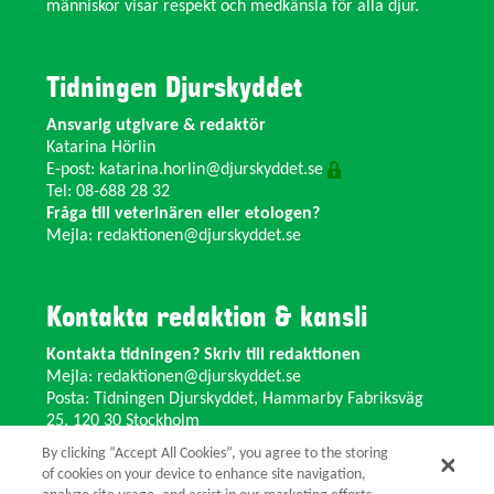
människor visar respekt och medkänsla för alla djur.
Tidningen Djurskyddet
Ansvarig utgivare & redaktör
Katarina Hörlin
E-post:
katarina.horlin@djurskyddet.se
Tel: 08-688 28 32
Fråga till veterinären eller etologen?
Mejla:
redaktionen@djurskyddet.se
Kontakta redaktion & kansli
Kontakta tidningen? Skriv till redaktionen
Mejla:
redaktionen@djurskyddet.se
Posta: Tidningen Djurskyddet, Hammarby Fabriksväg
25, 120 30 Stockholm
Ändra adress? Kontakta kansliet
By clicking “Accept All Cookies”, you agree to the storing
Växel: 08-673 35 11 E-post:
info@djurskyddet.se
of cookies on your device to enhance site navigation,