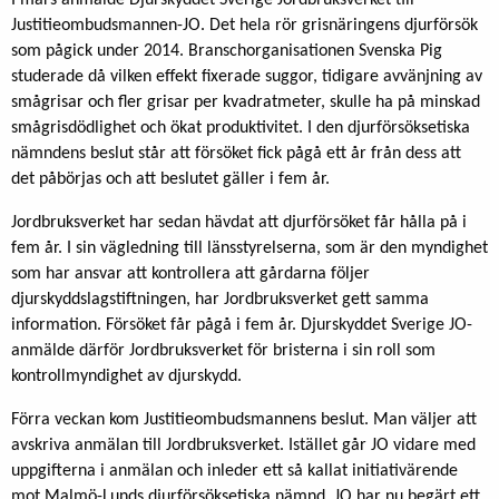
I mars anmälde Djurskyddet Sverige Jordbruksverket till
Justitieombudsmannen-JO. Det hela rör grisnäringens djurförsök
som pågick under 2014. Branschorganisationen Svenska Pig
studerade då vilken effekt fixerade suggor, tidigare avvänjning av
smågrisar och fler grisar per kvadratmeter, skulle ha på minskad
smågrisdödlighet och ökat produktivitet. I den djurförsöksetiska
nämndens beslut står att försöket fick pågå ett år från dess att
det påbörjas och att beslutet gäller i fem år.
Jordbruksverket har sedan hävdat att djurförsöket får hålla på i
fem år. I sin vägledning till länsstyrelserna, som är den myndighet
som har ansvar att kontrollera att gårdarna följer
djurskyddslagstiftningen, har Jordbruksverket gett samma
information. Försöket får pågå i fem år. Djurskyddet Sverige JO-
anmälde därför Jordbruksverket för bristerna i sin roll som
kontrollmyndighet av djurskydd.
Förra veckan kom Justitieombudsmannens beslut. Man väljer att
avskriva anmälan till Jordbruksverket. Istället går JO vidare med
uppgifterna i anmälan och inleder ett så kallat initiativärende
mot Malmö-Lunds djurförsöksetiska nämnd. JO har nu begärt ett