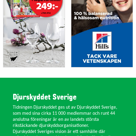
Djurskyddet Sverige
Tidningen Djurskyddet ges ut av Djurskyddet Sverige,
som med sina cirka 11 000 medlemmar och runt 44
anslutna föreningar är en av landets största
rikstäckande djurskyddsorganisationer.
Djurskyddet Sveriges vision är ett samhälle där