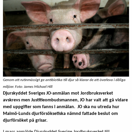
Genom att rutinmässigt ge antibiotika till djur så klarar de att överleva i dåliga
miljöer. Foto: James Michael Hill
Djurskyddet Sveriges JO-anmälan mot Jordbruksverket
avskrevs men Justitieombudsmannen, JO har valt att gå vidare
med uppgifter som fanns i anmälan. JO ska nu utreda hur
Malmö-Lunds djurförsöksetiska nämnd fattade beslut om
djurförsöket på grisar.