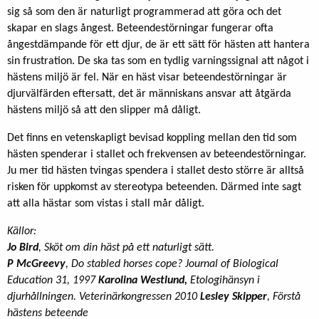
sig så som den är naturligt programmerad att göra och det
skapar en slags ångest. Beteendestörningar fungerar ofta
ångestdämpande för ett djur, de är ett sätt för hästen att hantera
sin frustration. De ska tas som en tydlig varningssignal att något i
hästens miljö är fel. När en häst visar beteendestörningar är
djurvälfärden eftersatt, det är människans ansvar att åtgärda
hästens miljö så att den slipper må dåligt.
Det finns en vetenskapligt bevisad koppling mellan den tid som
hästen spenderar i stallet och frekvensen av beteendestörningar.
Ju mer tid hästen tvingas spendera i stallet desto större är alltså
risken för uppkomst av stereotypa beteenden. Därmed inte sagt
att alla hästar som vistas i stall mår dåligt.
Källor:
Jo Bird
, Sköt om din häst på ett naturligt sätt.
P McGreevy
, Do stabled horses cope? Journal of Biological
Education 31, 1997
Karolina Westlund,
Etologihänsyn i
djurhållningen. Veterinärkongressen 2010
Lesley Skipper
, Förstå
hästens beteende