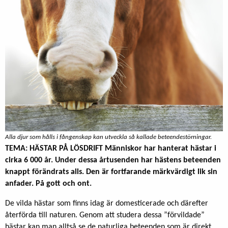
Alla djur som hålls i fångenskap kan utveckla så kallade beteendestörningar.
TEMA: HÄSTAR PÅ LÖSDRIFT Människor har hanterat hästar i
cirka 6 000 år. Under dessa årtusenden har hästens beteenden
knappt förändrats alls. Den är fortfarande märkvärdigt lik sin
anfader. På gott och ont.
De vilda hästar som finns idag är domesticerade och därefter
återförda till naturen. Genom att studera dessa ”förvildade”
hästar kan man alltså se de naturliga beteenden som är direkt