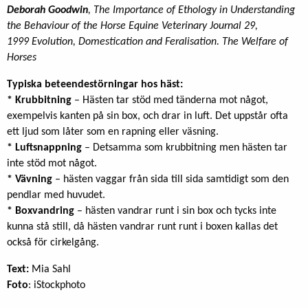
Deborah Goodwin
, The Importance of Ethology in Understanding
the Behaviour of the Horse Equine Veterinary Journal 29,
1999 Evolution, Domestication and Feralisation. The Welfare of
Horses
Typiska beteendestörningar hos häst:
* Krubbitning
– Hästen tar stöd med tänderna mot något,
exempelvis kanten på sin box, och drar in luft. Det uppstår ofta
ett ljud som låter som en rapning eller väsning.
* Luftsnappning
– Detsamma som krubbitning men hästen tar
inte stöd mot något.
* Vävning
– hästen vaggar från sida till sida samtidigt som den
pendlar med huvudet.
* Boxvandring
– hästen vandrar runt i sin box och tycks inte
kunna stå still, då hästen vandrar runt runt i boxen kallas det
också för cirkelgång.
Text:
Mia Sahl
Foto
: iStockphoto