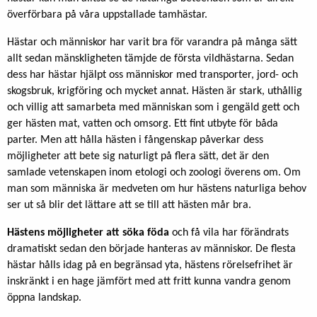
överförbara på våra uppstallade tamhästar.
Hästar och människor har varit bra för varandra på många sätt
allt sedan mänskligheten tämjde de första vildhästarna. Sedan
dess har hästar hjälpt oss människor med transporter, jord- och
skogsbruk, krigföring och mycket annat. Hästen är stark, uthållig
och villig att samarbeta med människan som i gengäld gett och
ger hästen mat, vatten och omsorg. Ett fint utbyte för båda
parter. Men att hålla hästen i fångenskap påverkar dess
möjligheter att bete sig naturligt på flera sätt, det är den
samlade vetenskapen inom etologi och zoologi överens om. Om
man som människa är medveten om hur hästens naturliga behov
ser ut så blir det lättare att se till att hästen mår bra.
Hästens möjligheter att söka föda
och få vila har förändrats
dramatiskt sedan den började hanteras av människor. De flesta
hästar hålls idag på en begränsad yta, hästens rörelsefrihet är
inskränkt i en hage jämfört med att fritt kunna vandra genom
öppna landskap.