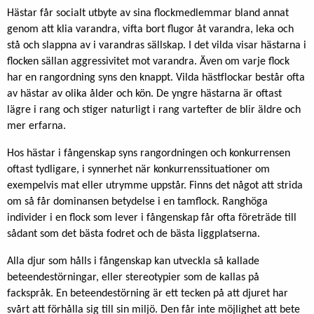
Hästar får socialt utbyte av sina flockmedlemmar bland annat
genom att klia varandra, vifta bort flugor åt varandra, leka och
stå och slappna av i varandras sällskap. I det vilda visar hästarna i
flocken sällan aggressivitet mot varandra. Även om varje flock
har en rangordning syns den knappt. Vilda hästflockar består ofta
av hästar av olika ålder och kön. De yngre hästarna är oftast
lägre i rang och stiger naturligt i rang vartefter de blir äldre och
mer erfarna.
Hos hästar i fångenskap syns rangordningen och konkurrensen
oftast tydligare, i synnerhet när konkurrenssituationer om
exempelvis mat eller utrymme uppstår. Finns det något att strida
om så får dominansen betydelse i en tamflock. Ranghöga
individer i en flock som lever i fångenskap får ofta företräde till
sådant som det bästa fodret och de bästa liggplatserna.
Alla djur som hålls i fångenskap kan utveckla så kallade
beteendestörningar, eller stereotypier som de kallas på
fackspråk. En beteendestörning är ett tecken på att djuret har
svårt att förhålla sig till sin miljö. Den får inte möjlighet att bete