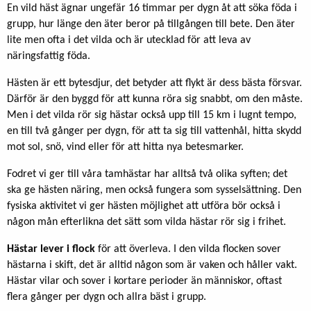
En vild häst ägnar ungefär 16 timmar per dygn åt att söka föda i
grupp, hur länge den äter beror på tillgången till bete. Den äter
lite men ofta i det vilda och är utecklad för att leva av
näringsfattig föda.
Hästen är ett bytesdjur, det betyder att flykt är dess bästa försvar.
Därför är den byggd för att kunna röra sig snabbt, om den måste.
Men i det vilda rör sig hästar också upp till 15 km i lugnt tempo,
en till två gånger per dygn, för att ta sig till vattenhål, hitta skydd
mot sol, snö, vind eller för att hitta nya betesmarker.
Fodret vi ger till våra tamhästar har alltså två olika syften; det
ska ge hästen näring, men också fungera som sysselsättning. Den
fysiska aktivitet vi ger hästen möjlighet att utföra bör också i
någon mån efterlikna det sätt som vilda hästar rör sig i frihet.
Hästar lever i flock
för att överleva. I den vilda flocken sover
hästarna i skift, det är alltid någon som är vaken och håller vakt.
Hästar vilar och sover i kortare perioder än människor, oftast
flera gånger per dygn och allra bäst i grupp.