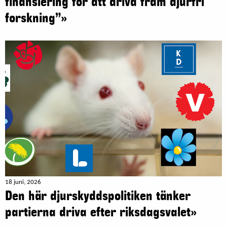
finansiering för att driva fram djurfri
forskning”»
18 juni, 2026
Den här djurskyddspolitiken tänker
partierna driva efter riksdagsvalet»