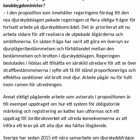
landsbygdsminister?
– I den proposition som innehåller regeringens förslag till den
nya djurskyddslagen pekade regeringen ut flera viktiga frågor för
fortsatt arbete på djurskyddsområdet. Det är prioriterat att nu
arbeta vidare för att realisera de utpekade åtgärderna och
ambitionerna. En sådan fråga har varit att göra en översyn av
djurplågeribestämmelsen och förhållandet mellan den
bestämmelsen och brotten i djurskyddslagen. Regeringen
beslutades i höstas att tillsätta en särskild utredare för att se över
straffbestämmelserna i syfte att få till stånd proportionerliga och
effektiva sanktioner vid brott mot djur. Arbete pågår nu för fullt
inom ramen för utredningen.
Annat viktigt pågående arbete som aviserats i propositionen är
till exempel uppdraget om hur ett system för obligatorisk
märkning och registrering av katter kan utformas och ett
uppdrag till Jordbruksverket att utreda konsekvenserna av att
införa ett krav på att alla djur ska hållas lösgående.
Sverige har sedan 2015 ett nära samarbete om djurskyddsfrågor