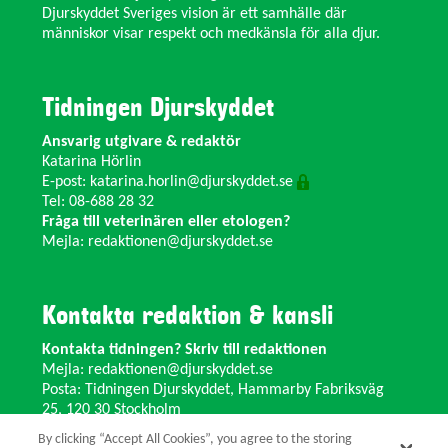
Djurskyddet Sveriges vision är ett samhälle där
människor visar respekt och medkänsla för alla djur.
Tidningen Djurskyddet
Ansvarig utgivare & redaktör
Katarina Hörlin
E-post:
katarina.horlin@djurskyddet.se
Tel: 08-688 28 32
Fråga till veterinären eller etologen?
Mejla:
redaktionen@djurskyddet.se
Kontakta redaktion & kansli
Kontakta tidningen? Skriv till redaktionen
Mejla:
redaktionen@djurskyddet.se
Posta: Tidningen Djurskyddet, Hammarby Fabriksväg
25, 120 30 Stockholm
Ändra adress? Kontakta kansliet
By clicking “Accept All Cookies”, you agree to the storing