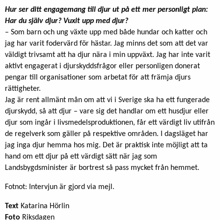
Hur ser ditt engagemang till djur ut på ett mer personligt plan:
Har du själv djur? Vuxit upp med djur?
– Som barn och ung växte upp med både hundar och katter och
jag har varit fodervärd för hästar. Jag minns det som att det var
väldigt trivsamt att ha djur nära i min uppväxt. Jag har inte varit
aktivt engagerat i djurskyddsfrågor eller personligen donerat
pengar till organisationer som arbetat för att främja djurs
rättigheter.
Jag är rent allmänt mån om att vi i Sverige ska ha ett fungerade
djurskydd, så att djur – vare sig det handlar om ett husdjur eller
djur som ingår i livsmedelsproduktionen, får ett värdigt liv utifrån
de regelverk som gäller på respektive områden. I dagsläget har
jag inga djur hemma hos mig. Det är praktisk inte möjligt att ta
hand om ett djur på ett värdigt sätt när jag som
Landsbygdsminister är bortrest så pass mycket från hemmet.
Fotnot: Intervjun är gjord via mejl.
Text
Katarina Hörlin
Foto
Riksdagen