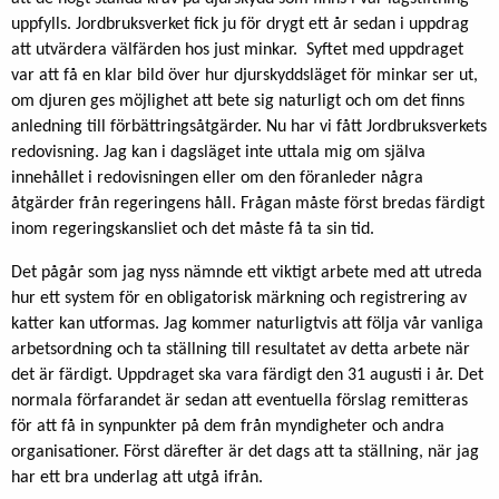
uppfylls. Jordbruksverket fick ju för drygt ett år sedan i uppdrag
att utvärdera välfärden hos just minkar. Syftet med uppdraget
var att få en klar bild över hur djurskyddsläget för minkar ser ut,
om djuren ges möjlighet att bete sig naturligt och om det finns
anledning till förbättringsåtgärder. Nu har vi fått Jordbruksverkets
redovisning. Jag kan i dagsläget inte uttala mig om själva
innehållet i redovisningen eller om den föranleder några
åtgärder från regeringens håll. Frågan måste först bredas färdigt
inom regeringskansliet och det måste få ta sin tid.
Det pågår som jag nyss nämnde ett viktigt arbete med att utreda
hur ett system för en obligatorisk märkning och registrering av
katter kan utformas. Jag kommer naturligtvis att följa vår vanliga
arbetsordning och ta ställning till resultatet av detta arbete när
det är färdigt. Uppdraget ska vara färdigt den 31 augusti i år. Det
normala förfarandet är sedan att eventuella förslag remitteras
för att få in synpunkter på dem från myndigheter och andra
organisationer. Först därefter är det dags att ta ställning, när jag
har ett bra underlag att utgå ifrån.