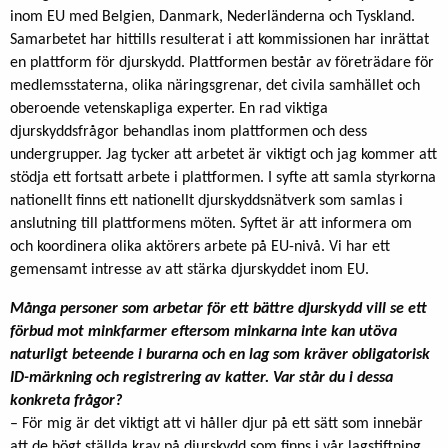
inom EU med Belgien, Danmark, Nederländerna och Tyskland.
Samarbetet har hittills resulterat i att kommissionen har inrättat
en plattform för djurskydd. Plattformen består av företrädare för
medlemsstaterna, olika näringsgrenar, det civila samhället och
oberoende vetenskapliga experter. En rad viktiga
djurskyddsfrågor behandlas inom plattformen och dess
undergrupper. Jag tycker att arbetet är viktigt och jag kommer att
stödja ett fortsatt arbete i plattformen. I syfte att samla styrkorna
nationellt finns ett nationellt djurskyddsnätverk som samlas i
anslutning till plattformens möten. Syftet är att informera om
och koordinera olika aktörers arbete på EU-nivå. Vi har ett
gemensamt intresse av att stärka djurskyddet inom EU.
Många personer som arbetar för ett bättre djurskydd vill se ett
förbud mot minkfarmer eftersom minkarna inte kan utöva
naturligt beteende i burarna och en lag som kräver obligatorisk
ID-märkning och registrering av katter. Var står du i dessa
konkreta frågor?
– För mig är det viktigt att vi håller djur på ett sätt som innebär
att de högt ställda krav på djurskydd som finns i vår lagstiftning