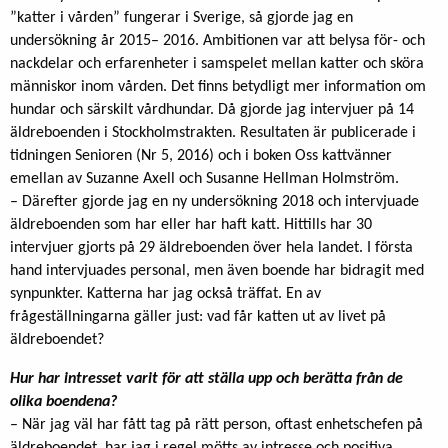
”katter i vården” fungerar i Sverige, så gjorde jag en
undersökning år 2015– 2016. Ambitionen var att belysa för- och
nackdelar och erfarenheter i samspelet mellan katter och sköra
människor inom vården. Det finns betydligt mer information om
hundar och särskilt vårdhundar. Då gjorde jag intervjuer på 14
äldreboenden i Stockholmstrakten. Resultaten är publicerade i
tidningen Senioren (Nr 5, 2016) och i boken Oss kattvänner
emellan av Suzanne Axell och Susanne Hellman Holmström.
– Därefter gjorde jag en ny undersökning 2018 och intervjuade
äldreboenden som har eller har haft katt. Hittills har 30
intervjuer gjorts på 29 äldreboenden över hela landet. I första
hand intervjuades personal, men även boende har bidragit med
synpunkter. Katterna har jag också träffat. En av
frågeställningarna gäller just: vad får katten ut av livet på
äldreboendet?
Hur har intresset varit för att ställa upp och berätta från de
olika boendena?
– När jag väl har fått tag på rätt person, oftast enhetschefen på
äldreboendet, har jag i regel mötts av intresse och positiva