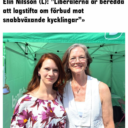
Elin Nilsson (L): ”Liberalerna är beredda
att lagstifta om förbud mot
snabbväxande kycklingar”»