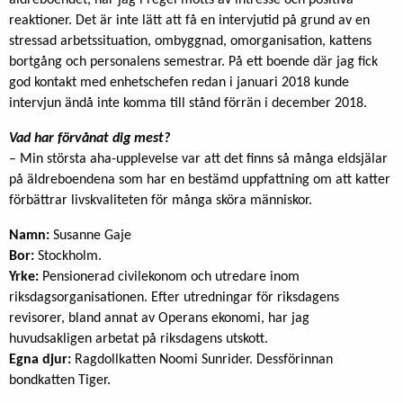
reaktioner. Det är inte lätt att få en intervjutid på grund av en
stressad arbetssituation, ombyggnad, omorganisation, kattens
bortgång och personalens semestrar. På ett boende där jag fick
god kontakt med enhetschefen redan i januari 2018 kunde
intervjun ändå inte komma till stånd förrän i december 2018.
Vad har förvånat dig mest?
– Min största aha-upplevelse var att det finns så många eldsjälar
på äldreboendena som har en bestämd uppfattning om att katter
förbättrar livskvaliteten för många sköra människor.
Namn:
Susanne Gaje
Bor:
Stockholm.
Yrke:
Pensionerad civilekonom och utredare inom
riksdagsorganisationen. Efter utredningar för riksdagens
revisorer, bland annat av Operans ekonomi, har jag
huvudsakligen arbetat på riksdagens utskott.
Egna djur:
Ragdollkatten Noomi Sunrider. Dessförinnan
bondkatten Tiger.