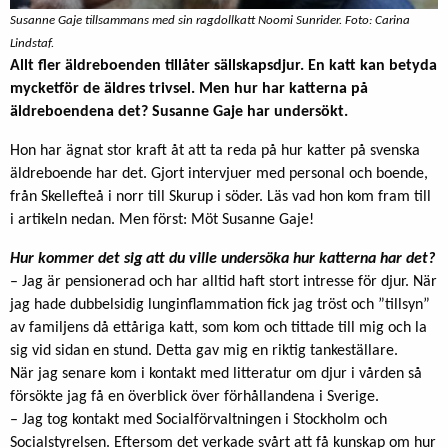
Susanne Gaje tillsammans med sin ragdollkatt Noomi Sunrider. Foto: Carina
Lindstaf.
Allt fler äldreboenden tillåter sällskapsdjur. En katt kan betyda
mycketför de äldres trivsel. Men hur har katterna på
äldreboendena det? Susanne Gaje har undersökt.
Hon har ägnat stor kraft åt att ta reda på hur katter på svenska
äldreboende har det. Gjort intervjuer med personal och boende,
från Skellefteå i norr till Skurup i söder. Läs vad hon kom fram till
i artikeln nedan. Men först: Möt Susanne Gaje!
Hur kommer det sig att du ville undersöka hur katterna har det?
– Jag är pensionerad och har alltid haft stort intresse för djur. När
jag hade dubbelsidig lunginflammation fick jag tröst och ”tillsyn”
av familjens då ettåriga katt, som kom och tittade till mig och la
sig vid sidan en stund. Detta gav mig en riktig tankeställare.
När jag senare kom i kontakt med litteratur om djur i vården så
försökte jag få en överblick över förhållandena i Sverige.
– Jag tog kontakt med Socialförvaltningen i Stockholm och
Socialstyrelsen. Eftersom det verkade svårt att få kunskap om hur