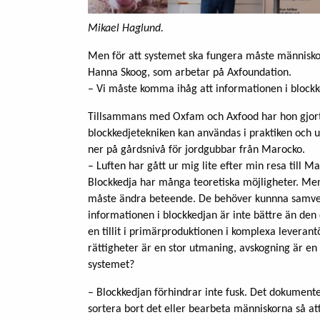
Mikael Haglund.
Men för att systemet ska fungera måste människ
Hanna Skoog, som arbetar på Axfoundation.
– Vi måste komma ihåg att informationen i blockk
Tillsammans med Oxfam och Axfood har hon gjort
blockkedjetekniken kan användas i praktiken och u
ner på gårdsnivå för jordgubbar från Marocko.
– Luften har gått ur mig lite efter min resa till
Blockkedja har många teoretiska möjligheter. Men
måste ändra beteende. De behöver kunnna samver
informationen i blockkedjan är inte bättre än den d
en tillit i primärproduktionen i komplexa leverantö
rättigheter är en stor utmaning, avskogning är en
systemet?
– Blockkedjan förhindrar inte fusk. Det dokument
sortera bort det eller bearbeta människorna så att 