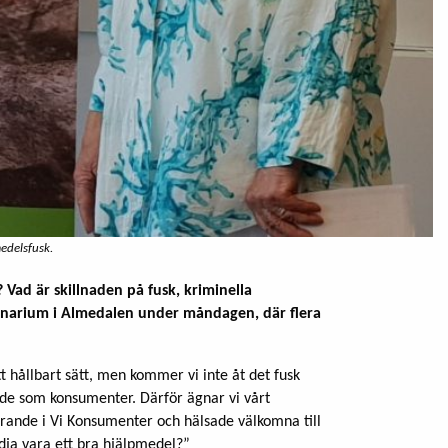
edelsfusk.
Vad är skillnaden på fusk, kriminella
minarium i Almedalen under måndagen, där flera
tt hållbart sätt, men kommer vi inte åt det fusk
de som konsumenter. Därför ägnar vi vårt
örande i Vi Konsumenter och hälsade välkomna till
dja vara ett bra hjälpmedel?”