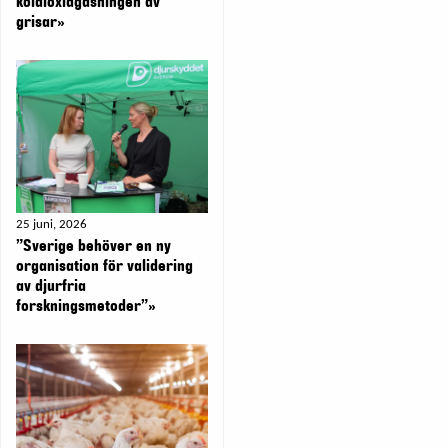
koldioxidgasningen av
grisar»
25 juni, 2026
”Sverige behöver en ny
organisation för validering
av djurfria
forskningsmetoder”»