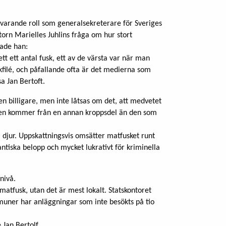
nuvarande roll som generalsekreterare för Sveriges
rn Marielles Juhlins fråga om hur stort
rade han:
t ett antal fusk, ett av de värsta var när man
skfilé, och påfallande ofta är det medierna som
sa Jan Bertoft.
en billigare, men inte låtsas om det, att medvetet
ten kommer från en annan kroppsdel än den som
a djur. Uppskattningsvis omsätter matfusket runt
antiska belopp och mycket lukrativt för kriminella
nivå.
matfusk, utan det är mest lokalt. Statskontoret
mmuner har anläggningar som inte besökts på tio
Jan Bertolf.