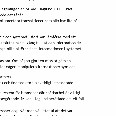
a egentligen är. Mikael Haglund, CTO, Chief
rde det såhär:
okumentera transaktioner som alla kan lita på,
oin och systemet i stort kan jämföras med ett
anslutna har tillgång till just den information de
ga olika aktörer finns. Informationen i systemet
öras om. Om någon gjort en miss så görs en
söker någon manipulera transaktioner syns det.
artners.
nk och finanssektorn blev tidigt intresserade.
a system för branscher där spårbarhet är viktigt.
savgörande. Mikael Haglund berättade om ett fall
.
rsoner dog. När man väl listat ut att det var