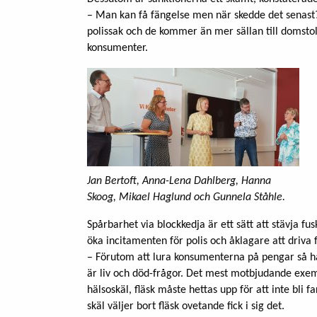
– Man kan få fängelse men när skedde det senast? 
polissak och de kommer än mer sällan till domstol. D
konsumenter.
Jan Bertoft, Anna-Lena Dahlberg, Hanna
Skoog, Mikael Haglund och Gunnela Ståhle.
Spårbarhet via blockkedja är ett sätt att stävja fus
öka incitamenten för polis och åklagare att driva 
– Förutom att lura konsumenterna på pengar så h
är liv och död-frågor. Det mest motbjudande exempl
hälsoskäl, fläsk måste hettas upp för att inte bli f
skäl väljer bort fläsk ovetande fick i sig det.