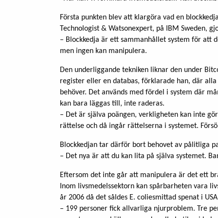
Första punkten blev att klargöra vad en blockkedj
Technologist & Watsonexpert, på IBM Sweden, gjo
– Blockkedja är ett sammanhållet system för att d
men ingen kan manipulera.
Den underliggande tekniken liknar den under Bitc
register eller en databas, förklarade han, där alla 
behöver. Det används med fördel i system där mån
kan bara läggas till, inte raderas.
– Det är själva poängen, verkligheten kan inte g
rättelse och då ingår rättelserna i systemet. För
Blockkedjan tar därför bort behovet av pålitliga p
– Det nya är att du kan lita på själva systemet. Ba
Eftersom det inte går att manipulera är det ett br
Inom livsmedelssektorn kan spårbarheten vara liv
år 2006 då det såldes E. coliesmittad spenat i USA
– 199 personer fick allvarliga njurproblem. Tre pe