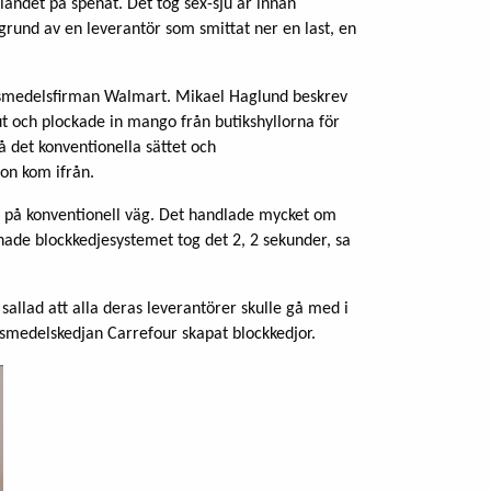
 landet på spenat. Det tog sex-sju år innan
grund av en leverantör som smittat ner en last, en
livsmedelsfirman Walmart. Mikael Haglund beskrev
 och plockade in mango från butikshyllorna för
 det konventionella sättet och
on kom ifrån.
a på konventionell väg. Det handlade mycket om
m hade blockkedjesystemet tog det 2, 2 sekunder, sa
 sallad att alla deras leverantörer skulle gå med i
vsmedelskedjan Carrefour skapat blockkedjor.