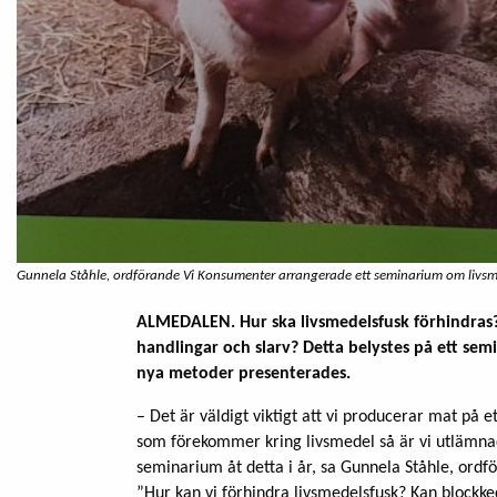
Gunnela Ståhle, ordförande Vi Konsumenter arrangerade ett seminarium om livsm
ALMEDALEN. Hur ska livsmedelsfusk förhindras? 
handlingar och slarv? Detta belystes på ett se
nya metoder presenterades.
– Det är väldigt viktigt att vi producerar mat på e
som förekommer kring livsmedel så är vi utlämna
seminarium åt detta i år, sa Gunnela Ståhle, ordf
”Hur kan vi förhindra livsmedelsfusk? Kan blockke