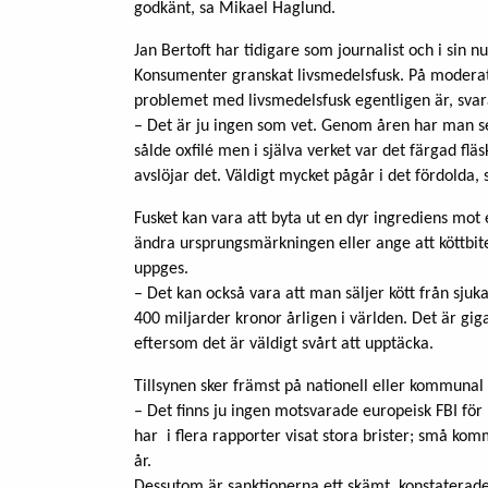
godkänt, sa Mikael Haglund.
Jan Bertoft har tidigare som journalist och i sin 
Konsumenter granskat livsmedelsfusk. På moderato
problemet med livsmedelsfusk egentligen är, sva
– Det är ju ingen som vet. Genom åren har man set
sålde oxfilé men i själva verket var det färgad flä
avslöjar det. Väldigt mycket pågår i det fördolda, 
Fusket kan vara att byta ut en dyr ingrediens mot 
ändra ursprungsmärkningen eller ange att köttbi
uppges.
– Det kan också vara att man säljer kött från sjuk
400 miljarder kronor årligen i världen. Det är gig
eftersom det är väldigt svårt att upptäcka.
Tillsynen sker främst på nationell eller kommunal 
– Det finns ju ingen motsvarade europeisk FBI för 
har i flera rapporter visat stora brister; små ko
år.
Dessutom är sanktionerna ett skämt, konstaterade 