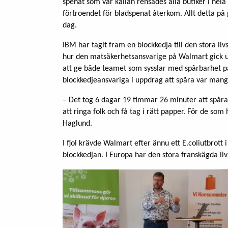
spenat som var källan rensades alla butiker i hela
förtroendet för bladspenat återkom. Allt detta på 
dag.
IBM har tagit fram en blockkedja till den stora 
hur den matsäkerhetsansvarige på Walmart gick ut
att ge både teamet som sysslar med spårbarhet på
blockkedjeansvariga i uppdrag att spåra var mang
– Det tog 6 dagar 19 timmar 26 minuter att spår
att ringa folk och få tag i rätt papper. För de so
Haglund.
I fjol krävde Walmart efter ännu ett E.coliutbrott i
blockkedjan. I Europa har den stora franskägda li