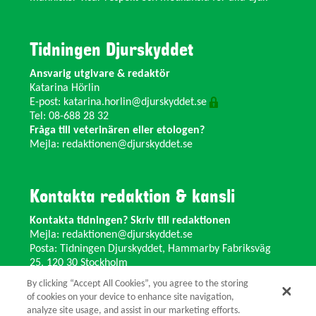
Tidningen Djurskyddet
Ansvarig utgivare & redaktör
Katarina Hörlin
E-post:
katarina.horlin@djurskyddet.se
Tel: 08-688 28 32
Fråga till veterinären eller etologen?
Mejla:
redaktionen@djurskyddet.se
Kontakta redaktion & kansli
Kontakta tidningen? Skriv till redaktionen
Mejla:
redaktionen@djurskyddet.se
Posta: Tidningen Djurskyddet, Hammarby Fabriksväg
25, 120 30 Stockholm
Ändra adress? Kontakta kansliet
By clicking “Accept All Cookies”, you agree to the storing
Växel: 08-673 35 11 E-post:
info@djurskyddet.se
of cookies on your device to enhance site navigation,
analyze site usage, and assist in our marketing efforts.