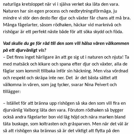
naturliga kretsloppet när vi i själva verket ska låta den vara.
Naturen har sin egen process och nedbrytningsförmåga, ju
mindre vi stör den desto fler djur och växter får chans att må bra.
Många fågelarter, såsom rödhaken, häckar vid marknivå och
rishögar är ett perfekt näste både för att söka skydd och föda.
Vad skulle du ge för råd till den som vill hälsa våren välkommen
på ett djurvänligt vis?
– Det finns inget härligare än att ge sig ut i naturen och njuta! Ta
med matsäck och kikare och spana efter djur och växter, alla de
fåglar som kommit tillbaka inför sin häckning. Men visa vördnad
och respekt och skräpa inte ner. Det är det bästa sättet att
välkomna in våren, som jag tycker, svarar Nina Peivert och
tillägger:
– Istället för att bränna upp rishögen så ska den som vill fira en
djurvänlig Valborg låta den vara. Förutom rödhaken så bygger
också andra fågelarter bon vid låg höjd och nära marken bland
täta buskage, som koltrasten och gråsparven. Men när det väl är
så att rishögen ska brännas så är det viktigt att flytta på den