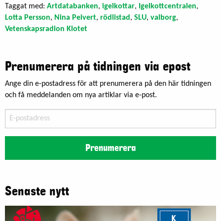
Taggat med:
Artdatabanken
,
igelkottar
,
Igelkottcentralen
,
Lotta Persson
,
Nina Peivert
,
rödlistad
,
SLU
,
valborg
,
Vetenskapsradion Klotet
Prenumerera på tidningen via epost
Ange din e-postadress för att prenumerera på den här tidningen
och få meddelanden om nya artiklar via e-post.
E-
postadress
Prenumerera
Senaste nytt