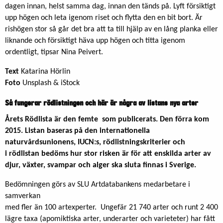
dagen innan, helst samma dag, innan den tänds på. Lyft försiktigt
upp högen och leta igenom riset och flytta den en bit bort. Är
rishögen stor så går det bra att ta till hjälp av en lång planka eller
liknande och försiktigt häva upp högen och titta igenom
ordentligt, tipsar Nina Peivert.
Text
Katarina Hörlin
Foto
Unsplash & iStock
Så fungerar rödlistningen och här är några av listans nya arter
Årets Rödlista är den femte som publicerats. Den förra kom
2015. Listan baseras på den internationella
naturvårdsunionens, IUCN:s, rödlistningskriterier och
i rödlistan bedöms hur stor risken är för att enskilda arter av
djur, växter, svampar och alger ska sluta finnas i Sverige.
Bedömningen görs av SLU Artdatabankens medarbetare i
samverkan
med fler än 100 artexperter. Ungefär 21 740 arter och runt 2 400
lägre taxa (apomiktiska arter, underarter och varieteter) har fått