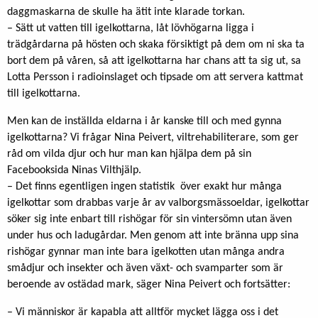
daggmaskarna de skulle ha ätit inte klarade torkan.
– Sätt ut vatten till igelkottarna, låt lövhögarna ligga i
trädgårdarna på hösten och skaka försiktigt på dem om ni ska ta
bort dem på våren, så att igelkottarna har chans att ta sig ut, sa
Lotta Persson i radioinslaget och tipsade om att servera kattmat
till igelkottarna.
Men kan de inställda eldarna i år kanske till och med gynna
igelkottarna? Vi frågar Nina Peivert, viltrehabiliterare, som ger
råd om vilda djur och hur man kan hjälpa dem på sin
Facebooksida Ninas Vilthjälp.
– Det finns egentligen ingen statistik över exakt hur många
igelkottar som drabbas varje år av valborgsmässoeldar, igelkottar
söker sig inte enbart till rishögar för sin vintersömn utan även
under hus och ladugårdar. Men genom att inte bränna upp sina
rishögar gynnar man inte bara igelkotten utan många andra
smådjur och insekter och även växt- och svamparter som är
beroende av ostädad mark, säger Nina Peivert och fortsätter:
– Vi människor är kapabla att alltför mycket lägga oss i det