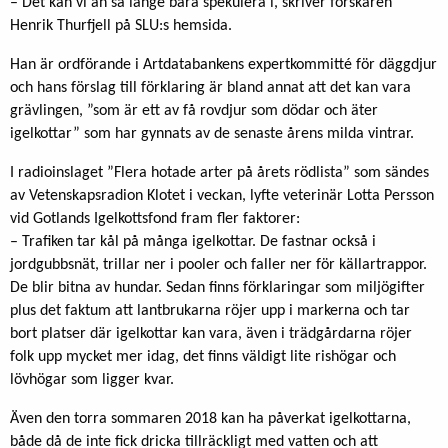
– Det kan vi än så länge bara spekulera i, skriver forskaren
Henrik Thurfjell på SLU:s hemsida.
Han är ordförande i Artdatabankens expertkommitté för däggdjur
och hans förslag till förklaring är bland annat att det kan vara
grävlingen, ”som är ett av få rovdjur som dödar och äter
igelkottar” som har gynnats av de senaste årens milda vintrar.
I radioinslaget ”Flera hotade arter på årets rödlista” som sändes
av Vetenskapsradion Klotet i veckan, lyfte veterinär Lotta Persson
vid Gotlands Igelkottsfond fram fler faktorer:
– Trafiken tar kål på många igelkottar. De fastnar också i
jordgubbsnät, trillar ner i pooler och faller ner för källartrappor.
De blir bitna av hundar. Sedan finns förklaringar som miljögifter
plus det faktum att lantbrukarna röjer upp i markerna och tar
bort platser där igelkottar kan vara, även i trädgårdarna röjer
folk upp mycket mer idag, det finns väldigt lite rishögar och
lövhögar som ligger kvar.
Även den torra sommaren 2018 kan ha påverkat igelkottarna,
både då de inte fick dricka tillräckligt med vatten och att