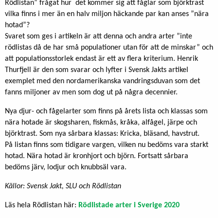
Rödlistan” frågat hur det kommer sig att fåglar som björktrast
vilka finns i mer än en halv miljon häckande par kan anses ”nära
hotad”?
Svaret som ges i artikeln är att denna och andra arter ”inte
rödlistas då de har små populationer utan för att de minskar” och
att populationsstorlek endast är ett av flera kriterium. Henrik
Thurfjell är den som svarar och lyfter i Svensk Jakts artikel
exemplet med den nordamerikanska vandringsduvan som det
fanns miljoner av men som dog ut på några decennier.
Nya djur- och fågelarter som finns på årets lista och klassas som
nära hotade är skogsharen, fiskmås, kråka, alfågel, järpe och
björktrast. Som nya sårbara klassas: Kricka, bläsand, havstrut.
På listan finns som tidigare vargen, vilken nu bedöms vara starkt
hotad. Nära hotad är kronhjort och björn. Fortsatt sårbara
bedöms järv, lodjur och knubbsäl vara.
Källor: Svensk Jakt, SLU och Rödlistan
Läs hela Rödlistan här:
Rödlistade arter i Sverige 2020