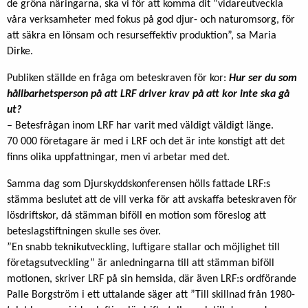
de gröna näringarna, ska vi för att komma dit ”vidareutveckla
våra verksamheter med fokus på god djur- och naturomsorg, för
att säkra en lönsam och resurseffektiv produktion”, sa Maria
Dirke.
Publiken ställde en fråga om beteskraven för kor:
Hur ser du som
hållbarhetsperson på att LRF driver krav på att kor inte ska gå
ut?
– Betesfrågan inom LRF har varit med väldigt väldigt länge.
70 000 företagare är med i LRF och det är inte konstigt att det
finns olika uppfattningar, men vi arbetar med det.
Samma dag som Djurskyddskonferensen hölls fattade LRF:s
stämma beslutet att de vill verka för att avskaffa beteskraven för
lösdriftskor, då stämman biföll en motion som föreslog att
beteslagstiftningen skulle ses över.
”En snabb teknikutveckling, luftigare stallar och möjlighet till
företagsutveckling” är anledningarna till att stämman biföll
motionen, skriver LRF på sin hemsida, där även LRF:s ordförande
Palle Borgström i ett uttalande säger att ”Till skillnad från 1980-