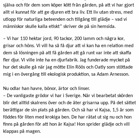
själva och för dem som köper kött från gården, på att vi har gjort
allt vi kunnat för att ge djuren ett bra liv. Ett liv utan stress, med
utlopp för naturliga beteenden och tillgång till glädje – vad vi
människor skulle kalla etiskt” skriver de på sin hemsida.
– Vi har 110 hektar jord, 90 tackor, 200 lamm och några kor,
grisar och höns. Vi vill ha så få djur att vi kan ha en relation med
dem så lösningen på att få gården att gå runt var inte att skaffa
fler djur. Vi ville inte ha en djurfabrik. Jag funderade mycket på
hur det skulle gå när jag mötte Elin Röös och Oatly som stöttade
mig i en övergång till ekologisk produktion, sa Adam Arnesson.
Nu odlar han havre, bönor, ärtor och linser.
– De vanligaste grödor vi har i Sverige. När vi bearbetat skörden
blir det alltid skalrens över och de äter grisarna upp. På det sättet
berättigar de sin plats på gården. Och så har vi Kajsa, 1,5 år som
föddes för liten med krokiga ben. De har rätat ut sig nu och hon
finns på gården för att hon är Kajsa! Hon sprider glädje och vill
klappas på magen.