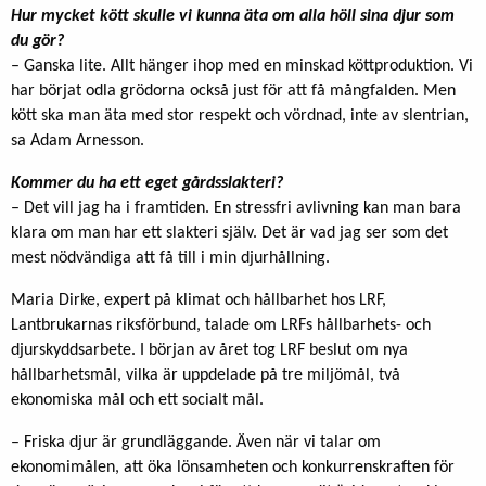
Hur mycket kött skulle vi kunna äta om alla höll sina djur som
du gör?
– Ganska lite. Allt hänger ihop med en minskad köttproduktion. Vi
har börjat odla grödorna också just för att få mångfalden. Men
kött ska man äta med stor respekt och vördnad, inte av slentrian,
sa Adam Arnesson.
Kommer du ha ett eget gårdsslakteri?
– Det vill jag ha i framtiden. En stressfri avlivning kan man bara
klara om man har ett slakteri själv. Det är vad jag ser som det
mest nödvändiga att få till i min djurhållning.
Maria Dirke, expert på klimat och hållbarhet hos LRF,
Lantbrukarnas riksförbund, talade om LRFs hållbarhets- och
djurskyddsarbete. I början av året tog LRF beslut om nya
hållbarhetsmål, vilka är uppdelade på tre miljömål, två
ekonomiska mål och ett socialt mål.
– Friska djur är grundläggande. Även när vi talar om
ekonomimålen, att öka lönsamheten och konkurrenskraften för