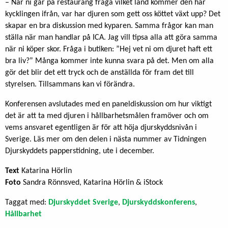
– När ni går på restaurang fråga vilket land kommer den här
kycklingen ifrån, var har djuren som gett oss köttet växt upp? Det
skapar en bra diskussion med kyparen. Samma frågor kan man
ställa när man handlar på ICA. Jag vill tipsa alla att göra samma
när ni köper skor. Fråga i butiken: ”Hej vet ni om djuret haft ett
bra liv?” Många kommer inte kunna svara på det. Men om alla
gör det blir det ett tryck och de anställda för fram det till
styrelsen. Tillsammans kan vi förändra.
Konferensen avslutades med en paneldiskussion om hur viktigt
det är att ta med djuren i hållbarhetsmålen framöver och om
vems ansvaret egentligen är för att höja djurskyddsnivån i
Sverige. Läs mer om den delen i nästa nummer av Tidningen
Djurskyddets papperstidning, ute i december.
Text
Katarina Hörlin
Foto
Sandra Rönnsved, Katarina Hörlin & iStock
Taggat med:
Djurskyddet Sverige
,
Djurskyddskonferens
,
Hållbarhet