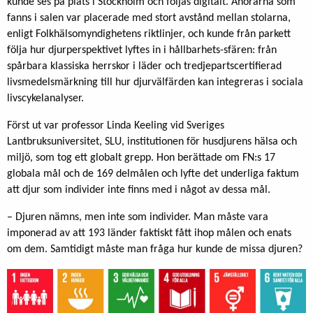
kunde ses på plats i Stockholm och följas digitalt. Åhörarna som
fanns i salen var placerade med stort avstånd mellan stolarna,
enligt Folkhälsomyndighetens riktlinjer, och kunde från parkett
följa hur djurperspektivet lyftes in i hållbarhets-sfären: från
spårbara klassiska herrskor i läder och tredjepartscertifierad
livsmedelsmärkning till hur djurvälfärden kan integreras i sociala
livscykelanalyser.
Först ut var professor Linda Keeling vid Sveriges
Lantbruksuniversitet, SLU, institutionen för husdjurens hälsa och
miljö, som tog ett globalt grepp. Hon berättade om FN:s 17
globala mål och de 169 delmålen och lyfte det underliga faktum
att djur som individer inte finns med i något av dessa mål.
– Djuren nämns, men inte som individer. Man måste vara
imponerad av att 193 länder faktiskt fått ihop målen och enats
om dem. Samtidigt måste man fråga hur kunde de missa djuren?