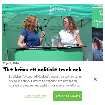
23 juni, 2026
”Det krävs ett politiskt tryck och
finansiering för att driva fram djurfri
By clicking “Accept All Cookies”, you agree to the storing
of cookies on your device to enhance site navigation,
forskning”»
analyze site usage, and assist in our marketing efforts.
Cookies Settings
Accept All Cookies