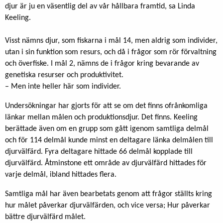
djur är ju en väsentlig del av vår hållbara framtid, sa Linda
Keeling.
Visst nämns djur, som fiskarna i mål 14, men aldrig som individer,
utan i sin funktion som resurs, och då i frågor som rör förvaltning
och överfiske. I mål 2, nämns de i frågor kring bevarande av
genetiska resurser och produktivitet.
– Men inte heller här som individer.
Undersökningar har gjorts för att se om det finns ofrånkomliga
länkar mellan målen och produktionsdjur. Det finns. Keeling
berättade även om en grupp som gått igenom samtliga delmål
och för 114 delmål kunde minst en deltagare länka delmålen till
djurvälfärd. Fyra deltagare hittade 66 delmål kopplade till
djurvälfärd. Åtminstone ett område av djurvälfärd hittades för
varje delmål, ibland hittades flera.
Samtliga mål har även bearbetats genom att frågor ställts kring
hur målet påverkar djurvälfärden, och vice versa; Hur påverkar
bättre djurvälfärd målet.