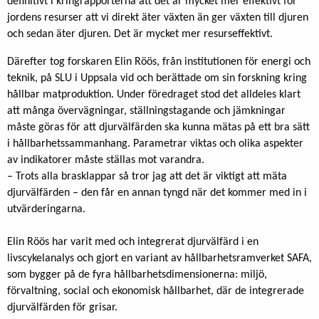
definitivt i kringrapporterna att det är mycket mer effektivt för
jordens resurser att vi direkt äter växten än ger växten till djuren
och sedan äter djuren. Det är mycket mer resurseffektivt.
Därefter tog forskaren Elin Röös, från institutionen för energi och
teknik, på SLU i Uppsala vid och berättade om sin forskning kring
hållbar matproduktion. Under föredraget stod det alldeles klart
att många övervägningar, ställningstagande och jämkningar
måste göras för att djurvälfärden ska kunna mätas på ett bra sätt
i hållbarhetssammanhang. Parametrar viktas och olika aspekter
av indikatorer måste ställas mot varandra.
– Trots alla brasklappar så tror jag att det är viktigt att mäta
djurvälfärden – den får en annan tyngd när det kommer med in i
utvärderingarna.
Elin Röös har varit med och integrerat djurvälfärd i en
livscykelanalys och gjort en variant av hållbarhetsramverket SAFA,
som bygger på de fyra hållbarhetsdimensionerna: miljö,
förvaltning, social och ekonomisk hållbarhet, där de integrerade
djurvälfärden för grisar.