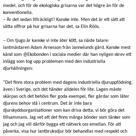
medel, och för de ekologiska grisarna var det högre än för de
konventionella.
– Är det sedan tillräckligt? Kanske inte. Men det är ett sätt att
sätta siffror på hur grisarna har det, sa Elin Röös.
– Om tjugo år kanske vi inte äter kött, sa näste talare:
lantmästaren Adam Arnesson från Jannelunds gård. Kanske mest
känd som @Ekobonden i sociala medier där han nyligen skrev ett
inlägg som tog upp problemen med den industriella
djurhållningen:
”Det finns stora problem med dagens industriella djuruppfödning,
även i Sverige, och det händer alldeles för lite. Lagen måste
skärpas och det behövs fler goda exempel, fler gårdar som låter
djurens behov stå i centrum. Det är inte bara
djurskyddsorganisationer som kan driva detta, vi bör göra det
tillsammans. Jag vet att det finns många bönder som tänker som
jag och jag vill därför bygga ett nätverk oss emellan. För att
påverka, visa hur lantbruksdjur bör behandlas med respekt och