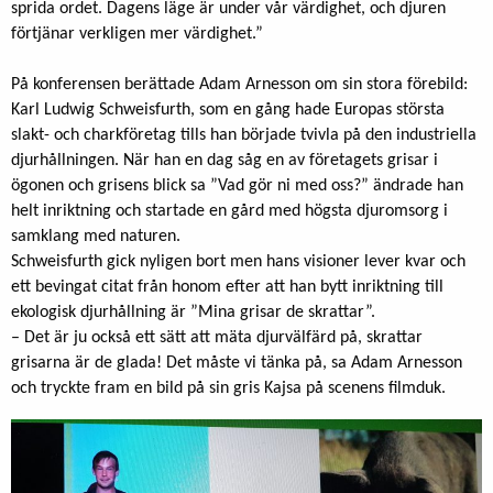
sprida ordet. Dagens läge är under vår värdighet, och djuren
förtjänar verkligen mer värdighet.”
På konferensen berättade Adam Arnesson om sin stora förebild:
Karl Ludwig Schweisfurth, som en gång hade Europas största
slakt- och charkföretag tills han började tvivla på den industriella
djurhållningen. När han en dag såg en av företagets grisar i
ögonen och grisens blick sa ”Vad gör ni med oss?” ändrade han
helt inriktning och startade en gård med högsta djuromsorg i
samklang med naturen.
Schweisfurth gick nyligen bort men hans visioner lever kvar och
ett bevingat citat från honom efter att han bytt inriktning till
ekologisk djurhållning är ”Mina grisar de skrattar”.
– Det är ju också ett sätt att mäta djurvälfärd på, skrattar
grisarna är de glada! Det måste vi tänka på, sa Adam Arnesson
och tryckte fram en bild på sin gris Kajsa på scenens filmduk.