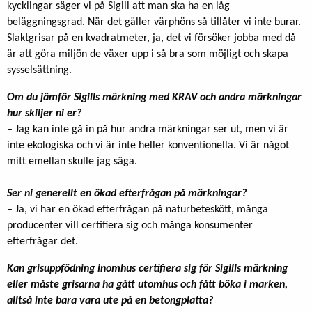
kycklingar säger vi på Sigill att man ska ha en låg
beläggningsgrad. När det gäller värphöns så tillåter vi inte burar.
Slaktgrisar på en kvadratmeter, ja, det vi försöker jobba med då
är att göra miljön de växer upp i så bra som möjligt och skapa
sysselsättning.
Om du jämför Sigills märkning med KRAV och andra märkningar
hur skiljer ni er?
– Jag kan inte gå in på hur andra märkningar ser ut, men vi är
inte ekologiska och vi är inte heller konventionella. Vi är något
mitt emellan skulle jag säga.
Ser ni generellt en ökad efterfrågan på märkningar?
– Ja, vi har en ökad efterfrågan på naturbeteskött, många
producenter vill certifiera sig och många konsumenter
efterfrågar det.
Kan grisuppfödning inomhus certifiera sig för Sigills märkning
eller måste grisarna ha gått utomhus och fått böka i marken,
alltså inte bara vara ute på en betongplatta?