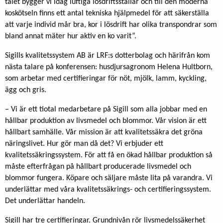
talet bygger vi idag luftiga lösdriftsstallar och till den moderna
koskötseln finns ett antal tekniska hjälpmedel för att säkerställa
att varje individ mår bra, kor i lösdrift har olika transpondrar som
bland annat mäter hur aktiv en ko varit”.
Sigills kvalitetssystem AB är LRF:s dotterbolag och härifrån kom
nästa talare på konferensen: husdjursagronom Helena Hultborn,
som arbetar med certifieringar för nöt, mjölk, lamm, kyckling,
ägg och gris.
– Vi är ett tiotal medarbetare på Sigill som alla jobbar med en
hållbar produktion av livsmedel och blommor. Vår vision är ett
hållbart samhälle. Vår mission är att kvalitetssäkra det gröna
näringslivet. Hur gör man då det? Vi erbjuder ett
kvalitetssäkringssystem. För att få en ökad hållbar produktion så
måste efterfrågan på hållbart producerade livsmedel och
blommor fungera. Köpare och säljare måste lita på varandra. Vi
underlättar med våra kvalitetssäkrings- och certifieringssystem.
Det underlättar handeln.
Sigill har tre certifieringar. Grundnivån rör livsmedelssäkerhet