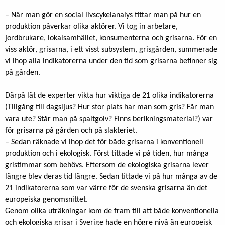
– När man gör en social livscykelanalys tittar man på hur en
produktion påverkar olika aktörer. Vi tog in arbetare,
jordbrukare, lokalsamhället, konsumenterna och grisarna. För en
viss aktör, grisarna, i ett visst subsystem, grisgården, summerade
vi ihop alla indikatorerna under den tid som grisarna befinner sig
på gården.
Därpå lät de experter vikta hur viktiga de 21 olika indikatorerna
(Tillgång till dagsljus? Hur stor plats har man som gris? Får man
vara ute? Står man på spaltgolv? Finns berikningsmaterial?) var
för grisarna på gården och på slakteriet.
– Sedan räknade vi ihop det för både grisarna i konventionell
produktion och i ekologisk. Först tittade vi på tiden, hur många
gristimmar som behövs. Eftersom de ekologiska grisarna lever
längre blev deras tid längre. Sedan tittade vi på hur många av de
21 indikatorerna som var värre för de svenska grisarna än det
europeiska genomsnittet.
Genom olika uträkningar kom de fram till att både konventionella
och ekologiska grisar i Sverige hade en högre nivå än europeisk