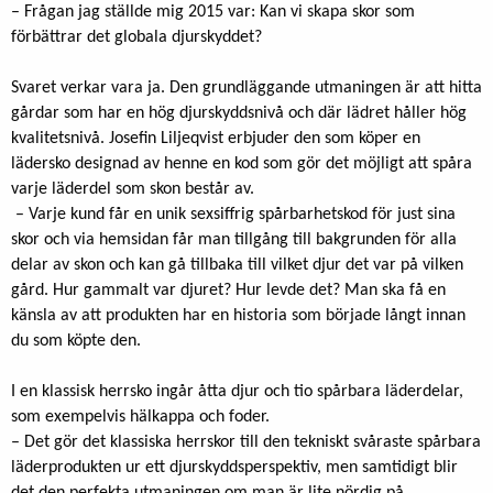
– Frågan jag ställde mig 2015 var: Kan vi skapa skor som
förbättrar det globala djurskyddet?
Svaret verkar vara ja. Den grundläggande utmaningen är att hitta
gårdar som har en hög djurskyddsnivå och där lädret håller hög
kvalitetsnivå. Josefin Liljeqvist erbjuder den som köper en
lädersko designad av henne en kod som gör det möjligt att spåra
varje läderdel som skon består av.
– Varje kund får en unik sexsiffrig spårbarhetskod för just sina
skor och via hemsidan får man tillgång till bakgrunden för alla
delar av skon och kan gå tillbaka till vilket djur det var på vilken
gård. Hur gammalt var djuret? Hur levde det? Man ska få en
känsla av att produkten har en historia som började långt innan
du som köpte den.
I en klassisk herrsko ingår åtta djur och tio spårbara läderdelar,
som exempelvis hälkappa och foder.
– Det gör det klassiska herrskor till den tekniskt svåraste spårbara
läderprodukten ur ett djurskyddsperspektiv, men samtidigt blir