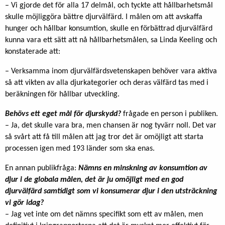
– Vi gjorde det för alla 17 delmål, och tyckte att hållbarhetsmål
skulle möjliggöra bättre djurvälfärd. I målen om att avskaffa
hunger och hållbar konsumtion, skulle en förbättrad djurvälfärd
kunna vara ett sätt att nå hållbarhetsmålen, sa Linda Keeling och
konstaterade att:
– Verksamma inom djurvälfärdsvetenskapen behöver vara aktiva
så att vikten av alla djurkategorier och deras välfärd tas med i
beräkningen för hållbar utveckling.
Behövs ett eget mål för djurskydd?
frågade en person i publiken.
– Ja, det skulle vara bra, men chansen är nog tyvärr noll. Det var
så svårt att få till målen att jag tror det är omöjligt att starta
processen igen med 193 länder som ska enas.
En annan publikfråga:
Nämns en minskning av konsumtion av
djur i de globala målen
, d
et är ju omöjligt med en god
djurvälfärd samtidigt som vi konsumerar djur i den utsträckning
vi gör idag?
– Jag vet inte om det nämns specifikt som ett av målen, men