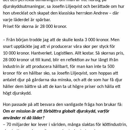
det den perfekta utmaningen om man är lite nördig på
djurskyddsutmaningar, sa Josefin Liljeqvist och berättade om hur
hon utvecklat och skapat den klassiska herrskon Andrew – där
varje läderdel är spårbar.
Priset för skorna är 28 000 kronor.
– Från början trodde jag att de skulle kosta 3 000 kronor. Men
snart upptäckte jag att vi producerar våra skor per styck för
10 000 kronor. Hantverket. Logistiken. Allt kostar. Så skornas pris,
28 000 kronor ut till kund, blir en reflektion av hur långt ifrån
industrin är att producera hållbart, för man kan inte ta 500
kronor för en hållbar sko, sa Josefin Liljeqvist, som hoppas att
antalet djur på gårdarna ska minska, och att de som har få djur
håller dem bättre så att de kan ta ut högre priser och hålla ett
högt djurskydd.
Hon passade på att besvara den vanligaste fråga hon brukar få:
Om er mission är att förbättra globalt djurskydd, varför
använder ni då läder?
– 70 miljarder kor lever i världen, många slaktas för köttindustrin,