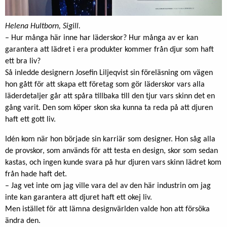
Helena Hultborn, Sigill.
– Hur många här inne har läderskor? Hur många av er kan
garantera att lädret i era produkter kommer från djur som haft
ett bra liv?
Så inledde designern Josefin Liljeqvist sin föreläsning om vägen
hon gått för att skapa ett företag som gör läderskor vars alla
läderdetaljer går att spåra tillbaka till den tjur vars skinn det en
gång varit. Den som köper skon ska kunna ta reda på att djuren
haft ett gott liv.
Idén kom när hon började sin karriär som designer. Hon såg alla
de provskor, som används för att testa en design, skor som sedan
kastas, och ingen kunde svara på hur djuren vars skinn lädret kom
från hade haft det.
– Jag vet inte om jag ville vara del av den här industrin om jag
inte kan garantera att djuret haft ett okej liv.
Men istället för att lämna designvärlden valde hon att försöka
ändra den.