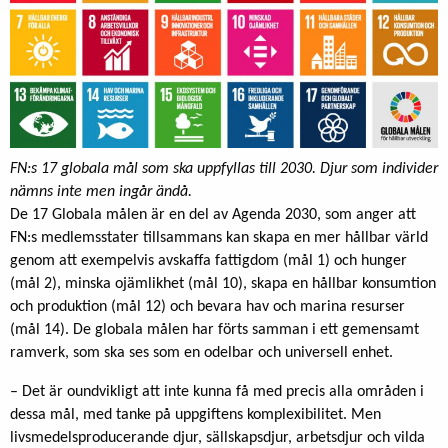
FN:s 17 globala mål som ska uppfyllas till 2030. Djur som individer
nämns inte men ingår ändå.
De 17 Globala målen är en del av Agenda 2030, som anger att
FN:s medlemsstater tillsammans kan skapa en mer hållbar värld
genom att exempelvis avskaffa fattigdom (mål 1) och hunger
(mål 2), minska ojämlikhet (mål 10), skapa en hållbar konsumtion
och produktion (mål 12) och bevara hav och marina resurser
(mål 14). De globala målen har förts samman i ett gemensamt
ramverk, som ska ses som en odelbar och universell enhet.
– Det är oundvikligt att inte kunna få med precis alla områden i
dessa mål, med tanke på uppgiftens komplexibilitet. Men
livsmedelsproducerande djur, sällskapsdjur, arbetsdjur och vilda