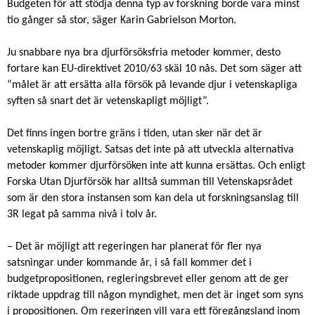
Budgeten för att stödja denna typ av forskning borde vara minst
tio gånger så stor, säger Karin Gabrielson Morton.
Ju snabbare nya bra djurförsöksfria metoder kommer, desto
fortare kan EU-direktivet 2010/63 skäl 10 nås. Det som säger att
”målet är att ersätta alla försök på levande djur i vetenskapliga
syften så snart det är vetenskapligt möjligt”.
Det finns ingen bortre gräns i tiden, utan sker när det är
vetenskaplig möjligt. Satsas det inte på att utveckla alternativa
metoder kommer djurförsöken inte att kunna ersättas. Och enligt
Forska Utan Djurförsök har alltså summan till Vetenskapsrådet
som är den stora instansen som kan dela ut forskningsanslag till
3R legat på samma nivå i tolv år.
– Det är möjligt att regeringen har planerat för fler nya
satsningar under kommande år, i så fall kommer det i
budgetpropositionen, regleringsbrevet eller genom att de ger
riktade uppdrag till någon myndighet, men det är inget som syns
i propositionen. Om regeringen vill vara ett föregångsland inom