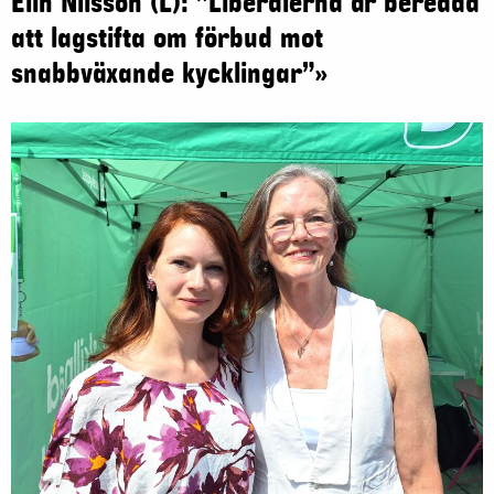
Elin Nilsson (L): ”Liberalerna är beredda
att lagstifta om förbud mot
snabbväxande kycklingar”»