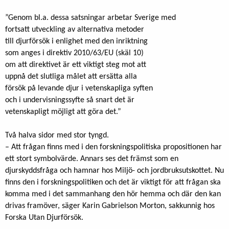
”Genom bl.a. dessa satsningar arbetar Sverige med
fortsatt utveckling av alternativa metoder
till djurförsök i enlighet med den inriktning
som anges i direktiv 2010/63/EU (skäl 10)
om att direktivet är ett viktigt steg mot att
uppnå det slutliga målet att ersätta alla
försök på levande djur i vetenskapliga syften
och i undervisningssyfte så snart det är
vetenskapligt möjligt att göra det.”
Två halva sidor med stor tyngd.
– Att frågan finns med i den forskningspolitiska propositionen har
ett stort symbolvärde. Annars ses det främst som en
djurskyddsfråga och hamnar hos Miljö- och jordbruksutskottet. Nu
finns den i forskningspolitiken och det är viktigt för att frågan ska
komma med i det sammanhang den hör hemma och där den kan
drivas framöver, säger Karin Gabrielson Morton, sakkunnig hos
Forska Utan Djurförsök.