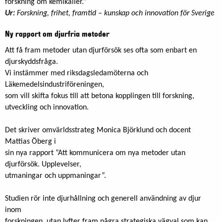
forskning om kemikalier.”
Ur:
Forskning, frihet, framtid – kunskap och innovation för Sverige
Ny rapport om djurfria metoder
Att få fram metoder utan djurförsök ses ofta som enbart en
djurskyddsfråga.
Vi instämmer med riksdagsledamöterna och
Läkemedelsindustriföreningen,
som vill skifta fokus till att betona kopplingen till forskning,
utveckling och innovation.
Det skriver omvärldsstrateg Monica Björklund och docent
Mattias Öberg i
sin nya rapport ”Att kommunicera om nya metoder utan
djurförsök. Upplevelser,
utmaningar och uppmaningar”.
Studien rör inte djurhållning och generell användning av djur
inom
forskningen, utan lyfter fram några strategiska vägval som kan