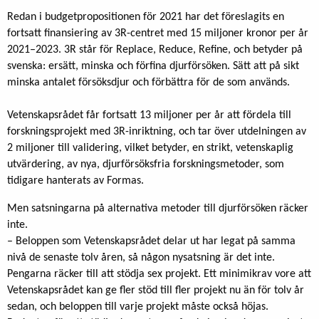
Redan i budgetpropositionen för 2021 har det föreslagits en
fortsatt finansiering av 3R-centret med 15 miljoner kronor per år
2021–2023. 3R står för Replace, Reduce, Refine, och betyder på
svenska: ersätt, minska och förfina djurförsöken. Sätt att på sikt
minska antalet försöksdjur och förbättra för de som används.
Vetenskapsrådet får fortsatt 13 miljoner per år att fördela till
forskningsprojekt med 3R-inriktning, och tar över utdelningen av
2 miljoner till validering, vilket betyder, en strikt, vetenskaplig
utvärdering, av nya, djurförsöksfria forskningsmetoder, som
tidigare hanterats av Formas.
Men satsningarna på alternativa metoder till djurförsöken räcker
inte.
– Beloppen som Vetenskapsrådet delar ut har legat på samma
nivå de senaste tolv åren, så någon nysatsning är det inte.
Pengarna räcker till att stödja sex projekt. Ett minimikrav vore att
Vetenskapsrådet kan ge fler stöd till fler projekt nu än för tolv år
sedan, och beloppen till varje projekt måste också höjas.