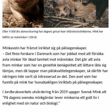
Efter 9 000 års domesticering har dagens grisar kvar vildsvinsinstinkterna. Mink har
hållits av människor i 100 år.
Minkaveln har främst inriktat sig på pälsegenskaper.
– Det finns forskare i Danmark som har jobbat med att försöka
avla minkar för ökad tamhet mot människor. Det går att avla
fram minkar som har en genetisk benägenhet att lättare låta sig
tämjas, men då tappar man pälskvalitetegenskaper, så därför har
näringen inte varit så intresserad av det. Den avel som har
funnits på mink har huvudsakligen inriktats på pälsegenskaper.
I Jordbruksverkets utvärdering från 2019 uppger Svensk Mink att
”På dagens svenska minkgårdar lever minkarna ett gott liv i
enlighet med sin natur och biologi.”