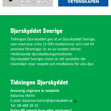
Djurskyddet Sverige
Tidningen Djurskyddet ges ut av Djurskyddet Sverige,
som med sina cirka 11 000 medlemmar och runt 44
anslutna föreningar är en av landets största
rikstäckande djurskyddsorganisationer.
Djurskyddet Sveriges vision är ett samhälle där
människor visar respekt och medkänsla för alla djur.
Tidningen Djurskyddet
Ansvarig utgivare & redaktör
Katarina Hörlin
E-post:
katarina.horlin@djurskyddet.se
Tel: 08-688 28 32
Fråga till veterinären eller etologen?