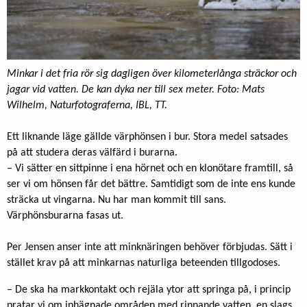
Minkar i det fria rör sig dagligen över kilometerlånga sträckor och
jagar vid vatten. De kan dyka ner till sex meter. Foto: Mats
Wilhelm, Naturfotograferna, IBL, TT.
Ett liknande läge gällde värphönsen i bur. Stora medel satsades
på att studera deras välfärd i burarna.
– Vi sätter en sittpinne i ena hörnet och en klonötare framtill, så
ser vi om hönsen får det bättre. Samtidigt som de inte ens kunde
sträcka ut vingarna. Nu har man kommit till sans.
Värphönsburarna fasas ut.
Per Jensen anser inte att minknäringen behöver förbjudas. Sätt i
stället krav på att minkarnas naturliga beteenden tillgodoses.
– De ska ha markkontakt och rejäla ytor att springa på, i princip
pratar vi om inhägnade områden med rinnande vatten, en slags