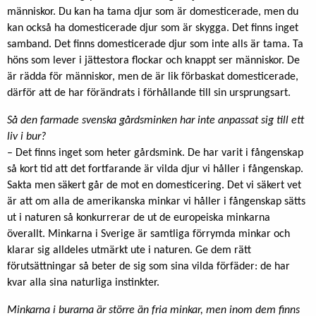
människor. Du kan ha tama djur som är domesticerade, men du
kan också ha domesticerade djur som är skygga. Det finns inget
samband. Det finns domesticerade djur som inte alls är tama. Ta
höns som lever i jättestora flockar och knappt ser människor. De
är rädda för människor, men de är lik förbaskat domesticerade,
därför att de har förändrats i förhållande till sin ursprungsart.
Så den farmade svenska gårdsminken har inte anpassat sig till ett
liv i bur?
– Det finns inget som heter gårdsmink. De har varit i fångenskap
så kort tid att det fortfarande är vilda djur vi håller i fångenskap.
Sakta men säkert går de mot en domesticering. Det vi säkert vet
är att om alla de amerikanska minkar vi håller i fångenskap sätts
ut i naturen så konkurrerar de ut de europeiska minkarna
överallt. Minkarna i Sverige är samtliga förrymda minkar och
klarar sig alldeles utmärkt ute i naturen. Ge dem rätt
förutsättningar så beter de sig som sina vilda förfäder: de har
kvar alla sina naturliga instinkter.
Minkarna i burarna är större än fria minkar, men inom dem finns