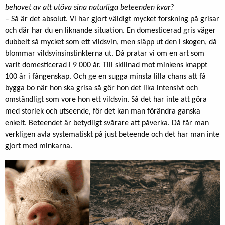
behovet av att utöva sina naturliga beteenden kvar?
– Så är det absolut. Vi har gjort väldigt mycket forskning på grisar
och där har du en liknande situation. En domesticerad gris väger
dubbelt så mycket som ett vildsvin, men släpp ut den i skogen, då
blommar vildsvinsinstinkterna ut. Då pratar vi om en art som
varit domesticerad i 9 000 år. Till skillnad mot minkens knappt
100 år i fångenskap. Och ge en sugga minsta lilla chans att få
bygga bo när hon ska grisa så gör hon det lika intensivt och
omständligt som vore hon ett vildsvin. Så det har inte att göra
med storlek och utseende, för det kan man förändra ganska
enkelt. Beteendet är betydligt svårare att påverka. Då får man
verkligen avla systematiskt på just beteende och det har man inte
gjort med minkarna.