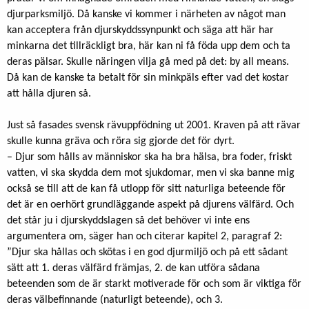
djurparksmiljö. Då kanske vi kommer i närheten av något man
kan acceptera från djurskyddssynpunkt och säga att här har
minkarna det tillräckligt bra, här kan ni få föda upp dem och ta
deras pälsar. Skulle näringen vilja gå med på det: by all means.
Då kan de kanske ta betalt för sin minkpäls efter vad det kostar
att hålla djuren så.
Just så fasades svensk rävuppfödning ut 2001. Kraven på att rävar
skulle kunna gräva och röra sig gjorde det för dyrt.
– Djur som hålls av människor ska ha bra hälsa, bra foder, friskt
vatten, vi ska skydda dem mot sjukdomar, men vi ska banne mig
också se till att de kan få utlopp för sitt naturliga beteende för
det är en oerhört grundläggande aspekt på djurens välfärd. Och
det står ju i djurskyddslagen så det behöver vi inte ens
argumentera om, säger han och citerar kapitel 2, paragraf 2:
”Djur ska hållas och skötas i en god djurmiljö och på ett sådant
sätt att 1. deras välfärd främjas, 2. de kan utföra sådana
beteenden som de är starkt motiverade för och som är viktiga för
deras välbefinnande (naturligt beteende), och 3.