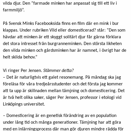
vilda djur. Den ”farmade minken har anpassat sig till ett liv i
farmmiljö”.
På Svensk Minks Facebooksida finns en film där en mink i bur
klappas. Under rubriken Vild eller domesticerad? står: ”Den som
hävdar att minken är ett skyggt solitärt djur får gärna förklara
det stora intresset från burgranneminken. Den största likheten
den vilda minken och gårdsminken har är namnet, i övrigt har de
helt skilda behov.”
Vi ringer Per Jensen.
Stämmer detta?
– Det är naturligtvis ett galet resonemang. På måndag ska jag
föreläsa för våra tredjeårsstudenter och det första jag kommer
att ta upp är skillnaden mellan tämjning och domesticering. Det
är två helt olika saker, säger Per Jensen, professor i etologi vid
Linköpings universitet.
– Domesticering är en genetisk förändring av en population
under lång tid och många generationer. Tämjning har att göra
med en inlärningsprocess där man gör djuren mindre rädda för