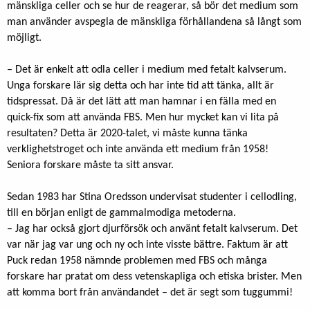
mänskliga celler och se hur de reagerar, så bör det medium som
man använder avspegla de mänskliga förhållandena så långt som
möjligt.
– Det är enkelt att odla celler i medium med fetalt kalvserum.
Unga forskare lär sig detta och har inte tid att tänka, allt är
tidspressat. Då är det lätt att man hamnar i en fälla med en
quick-fix som att använda FBS. Men hur mycket kan vi lita på
resultaten? Detta är 2020-talet, vi måste kunna tänka
verklighetstroget och inte använda ett medium från 1958!
Seniora forskare måste ta sitt ansvar.
Sedan 1983 har Stina Oredsson undervisat studenter i cellodling,
till en början enligt de gammalmodiga metoderna.
– Jag har också gjort djurförsök och använt fetalt kalvserum. Det
var när jag var ung och ny och inte visste bättre. Faktum är att
Puck redan 1958 nämnde problemen med FBS och många
forskare har pratat om dess vetenskapliga och etiska brister. Men
att komma bort från användandet – det är segt som tuggummi!