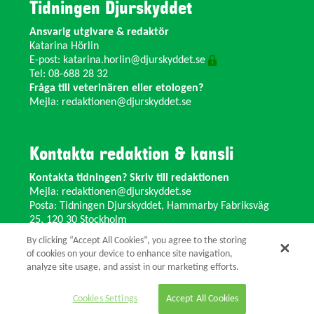
Tidningen Djurskyddet
Ansvarig utgivare & redaktör
Katarina Hörlin
E-post:
katarina.horlin@djurskyddet.se
Tel: 08-688 28 32
Fråga till veterinären eller etologen?
Mejla:
redaktionen@djurskyddet.se
Kontakta redaktion & kansli
Kontakta tidningen? Skriv till redaktionen
Mejla:
redaktionen@djurskyddet.se
Posta: Tidningen Djurskyddet, Hammarby Fabriksväg
25, 120 30 Stockholm
Ändra adress? Kontakta kansliet
By clicking “Accept All Cookies”, you agree to the storing
Växel: 08-673 35 11 E-post:
info@djurskyddet.se
of cookies on your device to enhance site navigation,
analyze site usage, and assist in our marketing efforts.
© 2026 Tidningen Djurskyddet.
Cookies Settings
Accept All Cookies