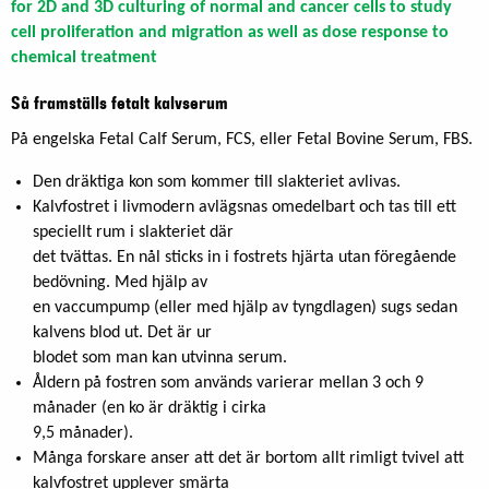
for 2D and 3D culturing of normal and cancer cells to study
cell proliferation and migration as well as dose response to
chemical treatment
Så framställs fetalt kalvserum
På engelska Fetal Calf Serum, FCS, eller Fetal Bovine Serum, FBS.
Den dräktiga kon som kommer till slakteriet avlivas.
Kalvfostret i livmodern avlägsnas omedelbart och tas till ett
speciellt rum i slakteriet där
det tvättas. En nål sticks in i fostrets hjärta utan föregående
bedövning. Med hjälp av
en vaccumpump (eller med hjälp av tyngdlagen) sugs sedan
kalvens blod ut. Det är ur
blodet som man kan utvinna serum.
Åldern på fostren som används varierar mellan 3 och 9
månader (en ko är dräktig i cirka
9,5 månader).
Många forskare anser att det är bortom allt rimligt tvivel att
kalvfostret upplever smärta