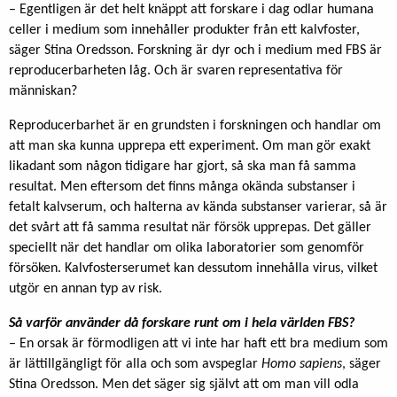
– Egentligen är det helt knäppt att forskare i dag odlar humana
celler i medium som innehåller produkter från ett kalvfoster,
säger Stina Oredsson. Forskning är dyr och i medium med FBS är
reproducerbarheten låg. Och är svaren representativa för
människan?
Reproducerbarhet är en grundsten i forskningen och handlar om
att man ska kunna upprepa ett experiment. Om man gör exakt
likadant som någon tidigare har gjort, så ska man få samma
resultat. Men eftersom det finns många okända substanser i
fetalt kalvserum, och halterna av kända substanser varierar, så är
det svårt att få samma resultat när försök upprepas. Det gäller
speciellt när det handlar om olika laboratorier som genomför
försöken. Kalvfosterserumet kan dessutom innehålla virus, vilket
utgör en annan typ av risk.
Så varför använder då forskare runt om i hela världen FBS?
– En orsak är förmodligen att vi inte har haft ett bra medium som
är lättillgängligt för alla och som avspeglar
Homo sapiens
, säger
Stina Oredsson. Men det säger sig självt att om man vill odla