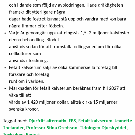
och lidande som följd av avblodningen. Hade dräktigheten
framskridit ytterligare några
dagar hade fostret kunnat stå upp och vandra med kon bara
några timmar efter födseln.
Varje år genomgår uppskattningsvis 1,5–2 miljoner kalvfoster
denna behandling. Blodet
används sedan för att framställa odlingsmedium för olika
cellkulturer som
används i forskning.
Fetalt kalvserum säljs av olika kommersiella företag till
forskare och företag
runt om i världen.
Marknaden för fetalt kalvserum beräknas fram till 2027 att
växa till ett
värde av 1 420 miljoner dollar, alltså cirka 15 miljarder
svenska kronor.
Taggat med:
Djurfritt alternativ
,
FBS
,
Fetalt kalvserum
,
Jeanette
Thelander
,
Professor Stina Oredsson
,
Tidningen Djurskyddet
,
Toxicology Report