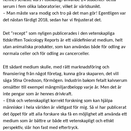
serum i fem olika laboratorier, vilket är världsunikt.
– Man måste vara modig och tro på det man gör! Egentligen var
det nästan färdigt 2018, sedan har vi finjusterat det.
Det ”recept” som nyligen publicerades i den vetenskapliga
tidskriften Toxicology Reports är ett väldefinierat medium, helt
utan animaliska produkter, som kan användas både för odling av
normala celler och för odling av cancerceller.
Ett sådant medium skulle, med rätt marknadsföring och
finansiering från något företag, kunna göra skaparen, det vill
säga Stina Oredsson, förmögen. Industrin bakom fetalt kalvserum
omsätter till exempel mångmiljardbelopp varje år. Men det är
inte pengar som är hennes drivkraft.
– Etisk och vetenskapligt korrekt forskning som kan hjälpa
människor i hela världen är viktigast för mig. Så vi har publicerat
det öppet för att alla forskare ska få en möjlighet att använda ett
medium som är bättre ur både ett vetenskapligt och etiskt
perspektiv, slår hon fast med eftertryck.