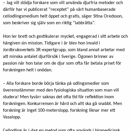
– Jag vill stödja forskare som vill använda djurfria metoder och
därför har vi publicerat ”receptet” på vårt humanbaserade
cellodlingsmedium helt öppet och gratis, säger Stina Oredsson,
som beskriver sig själv som en riktig ”labbråtta”.
Hon ler brett och gestikulerar mycket, engagerad i sitt arbete och
hängiven sin mission. Tidigare i år blev hon invald i
Jordbruksverkets 3R-expertgrupp, som bland annat arbetar med
att minska antalet djurförsök i Sverige. Ögonen brinner av
passion när hon talar om de djur som ofta får betala priset för
forskningen helt i onödan.
– Alla forskare borde börja tänka på odlingsmedier som
överensstämmer med den fysiologiska situation som man vill
studera! Men tyvärr saknas det ofta tid för reflektion inom
forskningen. Konkurrensen är hård och allt ska gå snabbt. Men
forskning är inget 100-meterslopp, forskning liknar mer ett
Vasalopp.
Cellodling är i dag en metod som ofta används i biomedicinsk