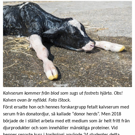
Kalvserum kommer från blod som sugs ut fostrets hjärta. Obs!
Kalven ovan är nyfödd. Foto iStock.
Först ersatte hon och hennes forskargrupp fetalt kalvserum med
serum från donatordjur, så kallade ”donor herds”. Men 2018
började de i stället arbeta med ett medium som är helt fritt från
djurprodukter och som innehåller mänskliga proteiner. Vid
hennes senaste kurs i toxikologi använde 24 studenter detta