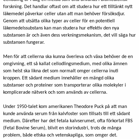
forskning. Det handlar oftast om att studera hur ett tilltänkt nytt
läkemedel påverkar celler utan att man behöver försöksdjur.
Genom att utsätta olika typer av celler för en potentiell
läkemedelssubstans kan man studera hur effektiv den nya
substansen är och även dess verkningsmekanism, det vill säga hur
substansen fungerar.
Men för att cellerna ska kunna överleva och växa behöver de en
omgivning, ett så kallat cellodlingsmedium, med olika ämnen
som helst ska likna det som normalt omger cellerna inuti
kroppen. Ett sådant medium innehåller en mängd olika
substanser och proteiner som transporterar olika molekyler i
komplicerade nätverk och som används av cellerna.
Under 1950-talet kom amerikanen Theodore Puck på att man
kunde använda serum från kalvfoster som tillsats till ett sådant
medium. Därefter har det fetala kalvserumet, ofta förkortat FBS
(Fetal Bovine Serum), blivit en storindustri, trots de många
problem, både etiska och vetenskapliga, som omger det.