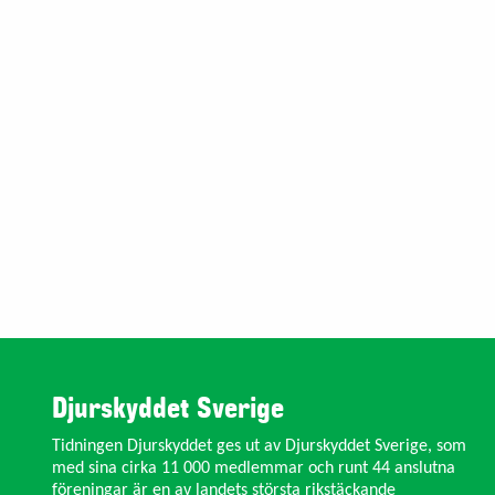
Djurskyddet Sverige
Tidningen Djurskyddet ges ut av Djurskyddet Sverige, som
med sina cirka 11 000 medlemmar och runt 44 anslutna
föreningar är en av landets största rikstäckande