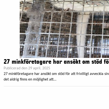
27 minkföretagare har ansökt om stöd fö
Publicerad den 29 april, 2025
27 minkföretagare har ansökt om stöd för att frivilligt avveckla sina
det aldrig finns en möjlighet att...