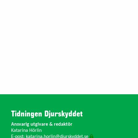
Tidningen Djurskyddet
Ansvarig utgivare & redaktör
Katarina Hörlin
E-post:
katarina.horlin@djurskyddet.se