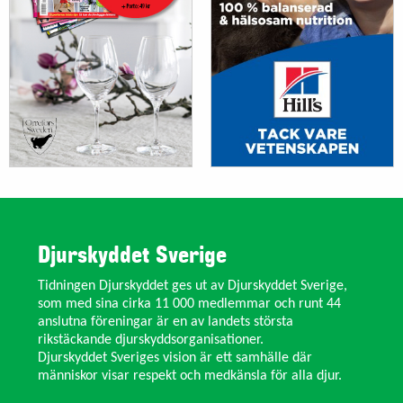
Djurskyddet Sverige
Tidningen Djurskyddet ges ut av Djurskyddet Sverige,
som med sina cirka 11 000 medlemmar och runt 44
anslutna föreningar är en av landets största
rikstäckande djurskyddsorganisationer.
Djurskyddet Sveriges vision är ett samhälle där
människor visar respekt och medkänsla för alla djur.