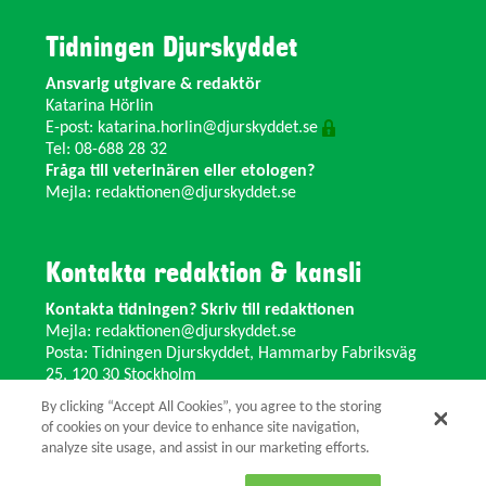
Tidningen Djurskyddet
Ansvarig utgivare & redaktör
Katarina Hörlin
E-post:
katarina.horlin@djurskyddet.se
Tel: 08-688 28 32
Fråga till veterinären eller etologen?
Mejla:
redaktionen@djurskyddet.se
Kontakta redaktion & kansli
Kontakta tidningen? Skriv till redaktionen
Mejla:
redaktionen@djurskyddet.se
Posta: Tidningen Djurskyddet, Hammarby Fabriksväg
25, 120 30 Stockholm
Ändra adress? Kontakta kansliet
By clicking “Accept All Cookies”, you agree to the storing
Växel: 08-673 35 11 E-post:
info@djurskyddet.se
of cookies on your device to enhance site navigation,
analyze site usage, and assist in our marketing efforts.
© 2026 Tidningen Djurskyddet.