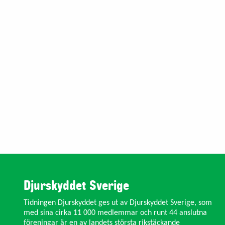
Djurskyddet Sverige
Tidningen Djurskyddet ges ut av Djurskyddet Sverige, som
med sina cirka 11 000 medlemmar och runt 44 anslutna
föreningar är en av landets största rikstäckande