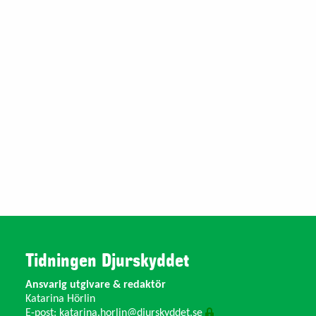
Tidningen Djurskyddet
Ansvarig utgivare & redaktör
Katarina Hörlin
E-post:
katarina.horlin@djurskyddet.se