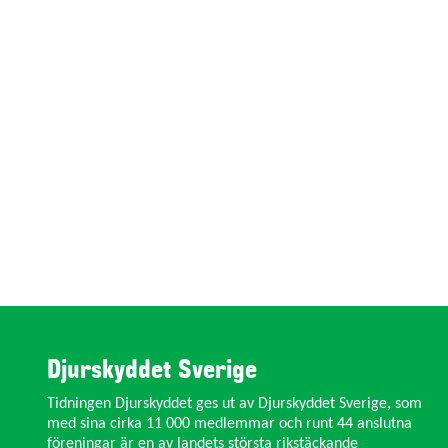
Djurskyddet Sverige
Tidningen Djurskyddet ges ut av Djurskyddet Sverige, som
med sina cirka 11 000 medlemmar och runt 44 anslutna
föreningar är en av landets största rikstäckande