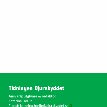
Tidningen Djurskyddet
Ansvarig utgivare & redaktör
Katarina Hörlin
E-post:
katarina.horlin@djurskyddet.se