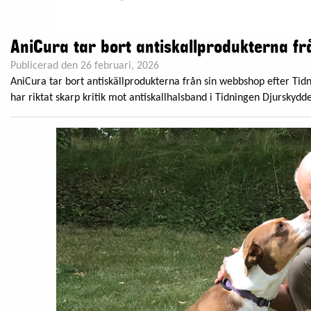
AniCura tar bort antiskallprodukterna fr
Publicerad den 26 februari, 2026
AniCura tar bort antiskällprodukterna från sin webbshop efter Ti
har riktat skarp kritik mot antiskallhalsband i Tidningen Djurskyddets