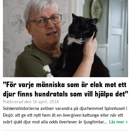
”För varje människa som är elak mot ett
djur finns hundratals som vill hjälpa det”
Publicerad den 16 april, 2018
Solskenshistorierna avlöser varandra på djurhemmet Spinnhuset i
Eksjö: att ge ett nytt hem åt en övergiven kattunge eller när ett
svårt sjukt djur mot alla odds överlever är ljusglimtar...
Läs mer »