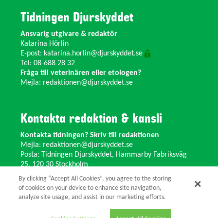
Tidningen Djurskyddet
Ansvarig utgivare & redaktör
Katarina Hörlin
E-post:
katarina.horlin@djurskyddet.se
Tel: 08-688 28 32
Fråga till veterinären eller etologen?
Mejla:
redaktionen@djurskyddet.se
Kontakta redaktion & kansli
Kontakta tidningen? Skriv till redaktionen
Mejla:
redaktionen@djurskyddet.se
Posta: Tidningen Djurskyddet, Hammarby Fabriksväg
25, 120 30 Stockholm
Ändra adress? Kontakta kansliet
By clicking “Accept All Cookies”, you agree to the storing
Växel: 08-673 35 11 E-post:
info@djurskyddet.se
of cookies on your device to enhance site navigation,
analyze site usage, and assist in our marketing efforts.
© 2026 Tidningen Djurskyddet.