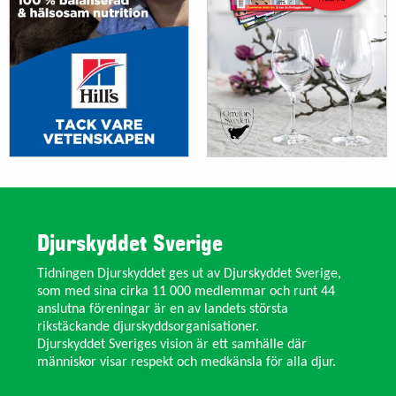
Djurskyddet Sverige
Tidningen Djurskyddet ges ut av Djurskyddet Sverige,
som med sina cirka 11 000 medlemmar och runt 44
anslutna föreningar är en av landets största
rikstäckande djurskyddsorganisationer.
Djurskyddet Sveriges vision är ett samhälle där
människor visar respekt och medkänsla för alla djur.