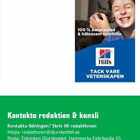
Kontakta redaktion & kansli
Kontakta tidningen? Skriv till redaktionen
Mejla:
redaktionen@djurskyddet.se
Posta: Tidningen Djurskyddet, Hammarby Fabriksväg 25,