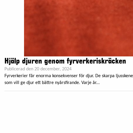
Hjälp djuren genom fyrverkeriskräcken
Publicerad den 20 december, 2024
Fyrverkerier får enorma konsekvenser för djur. De skarpa ljusske
som vill ge djur ett bättre nyårsfirande. Varje år...