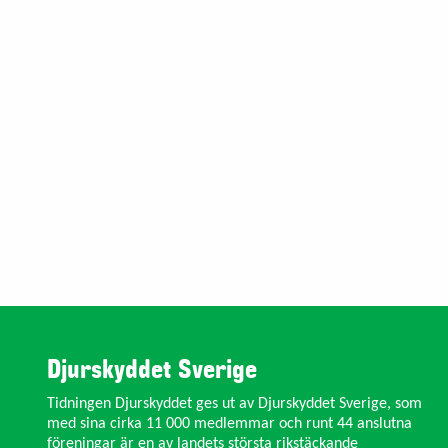
Djurskyddet Sverige
Tidningen Djurskyddet ges ut av Djurskyddet Sverige, som
med sina cirka 11 000 medlemmar och runt 44 anslutna
föreningar är en av landets största rikstäckande