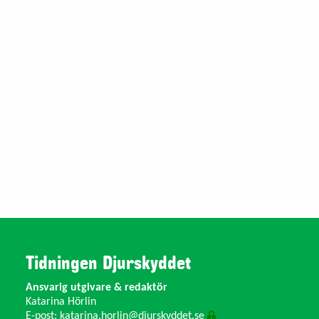
Tidningen Djurskyddet
Ansvarig utgivare & redaktör
Katarina Hörlin
E-post:
katarina.horlin@djurskyddet.se