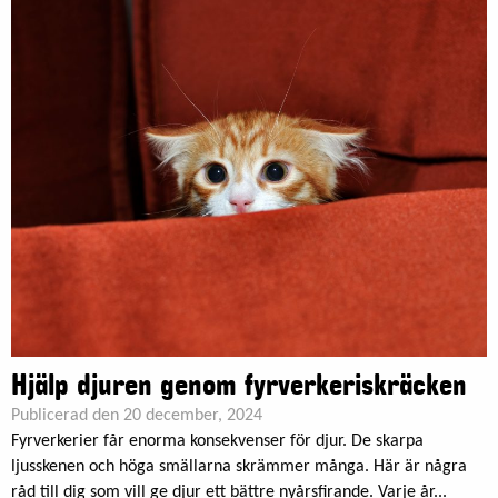
Hjälp djuren genom fyrverkeriskräcken
Publicerad den 20 december, 2024
Fyrverkerier får enorma konsekvenser för djur. De skarpa
ljusskenen och höga smällarna skrämmer många. Här är några
råd till dig som vill ge djur ett bättre nyårsfirande. Varje år...