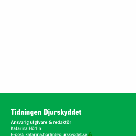
Tidningen Djurskyddet
Ansvarig utgivare & redaktör
Katarina Hörlin
E-post:
katarina.horlin@djurskyddet.se