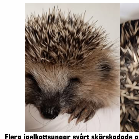
Flera igelkottsungar svårt skärskadade 