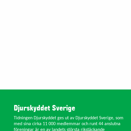
Djurskyddet Sverige
Tidningen Djurskyddet ges ut av Djurskyddet Sverige, som
med sina cirka 11 000 medlemmar och runt 44 anslutna
föreningar är en av landets största rikstäckande