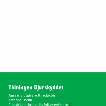
Tidningen Djurskyddet
Ansvarig utgivare & redaktör
Katarina Hörlin
E-post:
katarina.horlin@djurskyddet.se