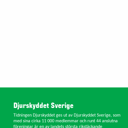
Djurskyddet Sverige
Tidningen Djurskyddet ges ut av Djurskyddet Sverige, som
med sina cirka 11 000 medlemmar och runt 44 anslutna
föreningar är en av landets största rikstäckande