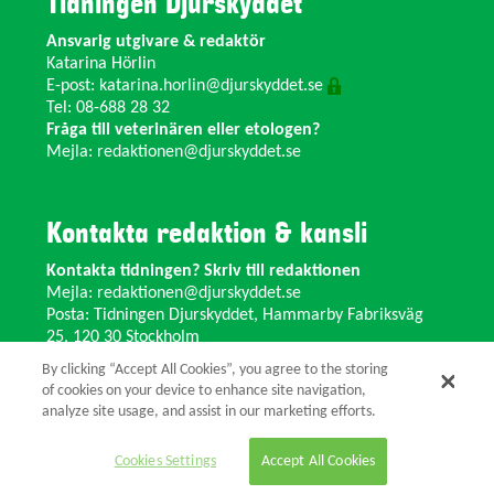
Tidningen Djurskyddet
Ansvarig utgivare & redaktör
Katarina Hörlin
E-post:
katarina.horlin@djurskyddet.se
Tel: 08-688 28 32
Fråga till veterinären eller etologen?
Mejla:
redaktionen@djurskyddet.se
Kontakta redaktion & kansli
Kontakta tidningen? Skriv till redaktionen
Mejla:
redaktionen@djurskyddet.se
Posta: Tidningen Djurskyddet, Hammarby Fabriksväg
25, 120 30 Stockholm
Ändra adress? Kontakta kansliet
By clicking “Accept All Cookies”, you agree to the storing
Växel: 08-673 35 11 E-post:
info@djurskyddet.se
of cookies on your device to enhance site navigation,
analyze site usage, and assist in our marketing efforts.
© 2026 Tidningen Djurskyddet.
Cookies Settings
Accept All Cookies