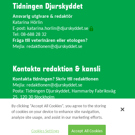
Tidningen Djurskyddet
Ansvarig utgivare & redaktör
Katarina Hörlin
E-post:
katarina.horlin@djurskyddet.se
Tel: 08-688 28 32
Fråga till veterinären eller etologen?
Mejla:
redaktionen@djurskyddet.se
Kontakta redaktion & kansli
Kontakta tidningen? Skriv till redaktionen
Mejla:
redaktionen@djurskyddet.se
Posta: Tidningen Djurskyddet, Hammarby Fabriksväg
25, 120 30 Stockholm
Ändra adress? Kontakta kansliet
By clicking “Accept All Cookies”, you agree to the storing
Växel: 08-673 35 11 E-post:
info@djurskyddet.se
of cookies on your device to enhance site navigation,
analyze site usage, and assist in our marketing efforts.
© 2026 Tidningen Djurskyddet.
Cookies Settings
Accept All Cookies