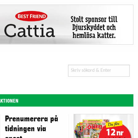
Search
for:
AKTIONEN
Prenumerera på
tidningen via