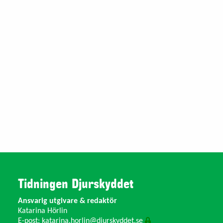
Tidningen Djurskyddet
Ansvarig utgivare & redaktör
Katarina Hörlin
E-post:
katarina.horlin@djurskyddet.se