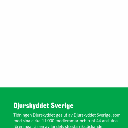
Djurskyddet Sverige
Tidningen Djurskyddet ges ut av Djurskyddet Sverige, som
med sina cirka 11 000 medlemmar och runt 44 anslutna
föreningar är en av landets största rikstäckande