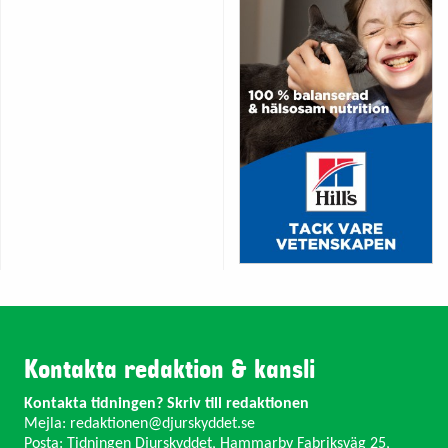
Kontakta redaktion & kansli
Kontakta tidningen? Skriv till redaktionen
Mejla:
redaktionen@djurskyddet.se
Posta: Tidningen Djurskyddet, Hammarby Fabriksväg 25,