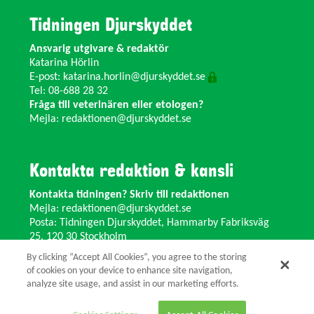
Tidningen Djurskyddet
Ansvarig utgivare & redaktör
Katarina Hörlin
E-post:
katarina.horlin@djurskyddet.se
Tel: 08-688 28 32
Fråga till veterinären eller etologen?
Mejla:
redaktionen@djurskyddet.se
Kontakta redaktion & kansli
Kontakta tidningen? Skriv till redaktionen
Mejla:
redaktionen@djurskyddet.se
Posta: Tidningen Djurskyddet, Hammarby Fabriksväg
25, 120 30 Stockholm
Ändra adress? Kontakta kansliet
By clicking “Accept All Cookies”, you agree to the storing
Växel: 08-673 35 11 E-post:
info@djurskyddet.se
of cookies on your device to enhance site navigation,
analyze site usage, and assist in our marketing efforts.
© 2026 Tidningen Djurskyddet.