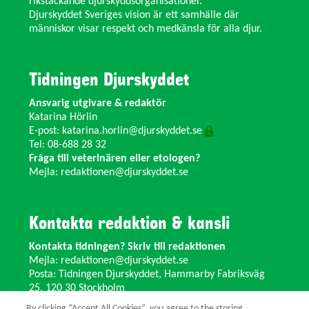
rikstäckande djurskyddsorganisationer.
Djurskyddet Sveriges vision är ett samhälle där
människor visar respekt och medkänsla för alla djur.
Tidningen Djurskyddet
Ansvarig utgivare & redaktör
Katarina Hörlin
E-post:
katarina.horlin@djurskyddet.se
Tel: 08-688 28 32
Fråga till veterinären eller etologen?
Mejla:
redaktionen@djurskyddet.se
Kontakta redaktion & kansli
Kontakta tidningen? Skriv till redaktionen
Mejla:
redaktionen@djurskyddet.se
Posta: Tidningen Djurskyddet, Hammarby Fabriksväg
25, 120 30 Stockholm
Ändra adress? Kontakta kansliet
By clicking “Accept All Cookies”, you agree to the storing