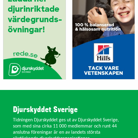
Djurskyddet Sverige
Tidningen Djurskyddet ges ut av Djurskyddet Sverige,
som med sina cirka 11 000 medlemmar och runt 44
anslutna föreningar är en av landets största