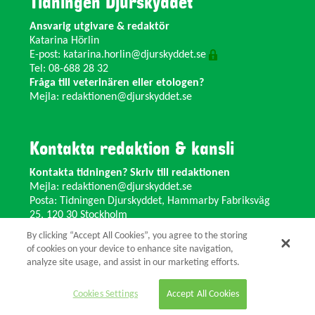
Tidningen Djurskyddet
Ansvarig utgivare & redaktör
Katarina Hörlin
E-post:
katarina.horlin@djurskyddet.se
Tel: 08-688 28 32
Fråga till veterinären eller etologen?
Mejla:
redaktionen@djurskyddet.se
Kontakta redaktion & kansli
Kontakta tidningen? Skriv till redaktionen
Mejla:
redaktionen@djurskyddet.se
Posta: Tidningen Djurskyddet, Hammarby Fabriksväg
25, 120 30 Stockholm
Ändra adress? Kontakta kansliet
By clicking “Accept All Cookies”, you agree to the storing
Växel: 08-673 35 11 E-post:
info@djurskyddet.se
of cookies on your device to enhance site navigation,
analyze site usage, and assist in our marketing efforts.
© 2026 Tidningen Djurskyddet.
Cookies Settings
Accept All Cookies