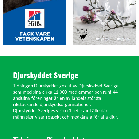
Djurskyddet Sverige
Tidningen Djurskyddet ges ut av Djurskyddet Sverige,
som med sina cirka 11 000 medlemmar och runt 44
anslutna föreningar är en av landets största
rikstäckande djurskyddsorganisationer.
Djurskyddet Sveriges vision är ett samhälle där
människor visar respekt och medkänsla för alla djur.