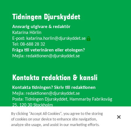
Tidningen Djurskyddet
Ansvarig utgivare & redaktör
Katarina Hörlin
E-post:
katarina.horlin@djurskyddet.se
Tel: 08-688 28 32
Fråga till veterinären eller etologen?
Mejla:
redaktionen@djurskyddet.se
Kontakta redaktion & kansli
Kontakta tidningen? Skriv till redaktionen
Mejla:
redaktionen@djurskyddet.se
Posta: Tidningen Djurskyddet, Hammarby Fabriksväg
25, 120 30 Stockholm
Ändra adress? Kontakta kansliet
By clicking “Accept All Cookies”, you agree to the storing
Växel: 08-673 35 11 E-post:
info@djurskyddet.se
of cookies on your device to enhance site navigation,
analyze site usage, and assist in our marketing efforts.
© 2026 Tidningen Djurskyddet.