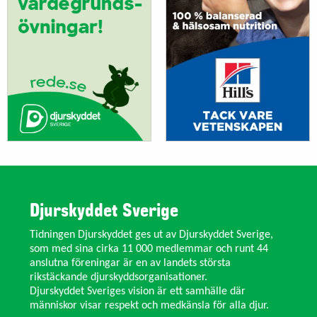
Djurskyddet Sverige
Tidningen Djurskyddet ges ut av Djurskyddet Sverige,
som med sina cirka 11 000 medlemmar och runt 44
anslutna föreningar är en av landets största
rikstäckande djurskyddsorganisationer.
Djurskyddet Sveriges vision är ett samhälle där
människor visar respekt och medkänsla för alla djur.