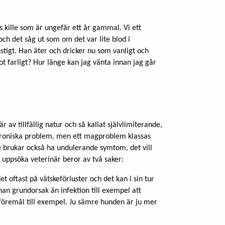
 kille som är ungefär ett år gammal. Vi ett
 och det såg ut som om det var lite blod i
nstigt. Han äter och dricker nu som vanligt och
t farligt? Hur länge kan jag vänta innan jag går
v tillfällig natur och så kallat självlimiterande,
r kroniska problem, men ett magproblem klassas
e brukar också ha undulerande symtom, det vill
uppsöka veterinär beror av två saker:
t oftast på vätskeförluster och det kan i sin tur
nan grundorsak än infektion till exempel att
föremål till exempel. Ju sämre hunden är ju mer