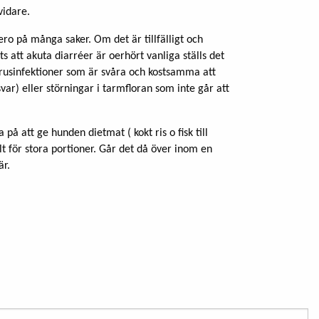
vidare.
ero på många saker. Om det är tillfälligt och
ts att akuta diarréer är oerhört vanliga ställs det
irusinfektioner som är svåra och kostsamma att
ar) eller störningar i tarmfloran som inte går att
på att ge hunden dietmat ( kokt ris o fisk till
lt för stora portioner. Går det då över inom en
är.