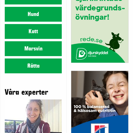
Hund
Katt
Marsvin
Råtta
Våra experter