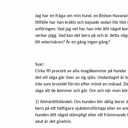
Jag har en fråga om min hund, en Bishon Havanais
tillfälle har han kräkts och bajsade sedan lite löst
avföringen. Vad jag vet har han inte ätit något ko
verkar pigg. Vad kan det bero på och är detta någo
till veterinären? Är en gång ingen gång?
Svar
:
Cirka 90 procent av alla magåkommor på hundar är a
det vill säga går över av sig själv. Undantaget ä
inte som kroniskt förrän efter minst en månad. D
säga att de kommer och går. Om och när man bör 
1) Allmäntillståndet: Om hunden blir dålig beror de
bero på ett häftigare sjukdomsförlopp eller en an
hunden ätit något olämpligt eller ett främmande 
akut är det givetvis.