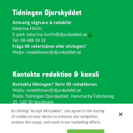
Tidningen Djurskyddet
Ansvarig utgivare & redaktör
Katarina Hörlin
E-post:
katarina.horlin@djurskyddet.se
Tel: 08-688 28 32
Fråga till veterinären eller etologen?
Mejla:
redaktionen@djurskyddet.se
Kontakta redaktion & kansli
Kontakta tidningen? Skriv till redaktionen
Mejla:
redaktionen@djurskyddet.se
Posta: Tidningen Djurskyddet, Hammarby Fabriksväg
25, 120 30 Stockholm
Ändra adress? Kontakta kansliet
By clicking “Accept All Cookies”, you agree to the storing
Växel: 08-673 35 11 E-post:
info@djurskyddet.se
of cookies on your device to enhance site navigation,
analyze site usage, and assist in our marketing efforts.
© 2026 Tidningen Djurskyddet.