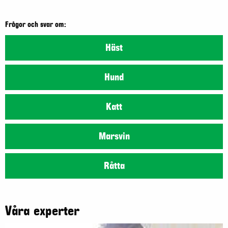
Frågor och svar om:
Häst
Hund
Katt
Marsvin
Råtta
Våra experter