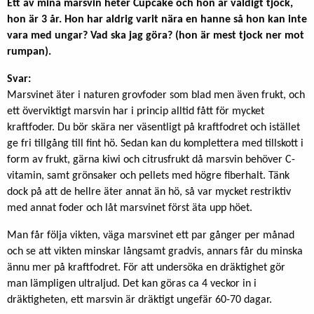
Ett av mina marsvin heter Cupcake och hon är väldigt tjock,
hon är 3 år. Hon har aldrig varit nära en hanne så hon kan inte
vara med ungar? Vad ska jag göra? (hon är mest tjock ner mot
rumpan).
Svar:
Marsvinet äter i naturen grovfoder som blad men även frukt, och
ett överviktigt marsvin har i princip alltid fått för mycket
kraftfoder. Du bör skära ner väsentligt på kraftfodret och istället
ge fri tillgång till fint hö. Sedan kan du komplettera med tillskott i
form av frukt, gärna kiwi och citrusfrukt då marsvin behöver C-
vitamin, samt grönsaker och pellets med högre fiberhalt. Tänk
dock på att de hellre äter annat än hö, så var mycket restriktiv
med annat foder och låt marsvinet först äta upp höet.
Man får följa vikten, väga marsvinet ett par gånger per månad
och se att vikten minskar långsamt gradvis, annars får du minska
ännu mer på kraftfodret. För att undersöka en dräktighet gör
man lämpligen ultraljud. Det kan göras ca 4 veckor in i
dräktigheten, ett marsvin är dräktigt ungefär 60-70 dagar.