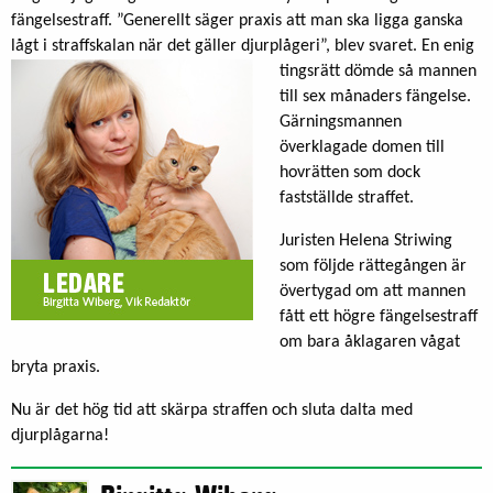
fängelsestraff. ”Generellt säger praxis att man ska ligga ganska
lågt i straffskalan när det gäller djurplågeri”, blev svaret. En enig
tingsrät
t dömde så mannen
till sex månaders fängelse.
Gärningsmannen
överklagade domen till
hovrätten som dock
fastställde straffet.
Juristen Helena Striwing
som följde rättegången är
övertygad om att mannen
fått ett högre fängelsestraff
om bara åklagaren vågat
bryta praxis.
Nu är det hög tid att skärpa straffen och sluta dalta med
djurplågarna!