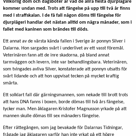
Villkorlig dom och dagsböter är vad de allra flesta djurplågare
kommer undan med. Trots att fängelse på upp till två år finns
med i straffskalan.
I de få fall någon döms till fängelse för
djurplågeri handlar det nästan alltid om några månader, som i
fallet med kaninen som brändes till döds.
Ett annat av de värsta kända fallen i Sverige är ponnyn Silver i
Dalarna. Hon sargades svårt i underlivet av ett vasst föremål.
Veterinären fann att de inre skadorna, på bland annat
tarmväggen och levern, inte var behandlingsbara. Veterinären,
som tvingades avliva Silver, konstaterade att ponnyn utsatts för
svårt lidande och att hon uppvisat tecken på mycket kraftig
smärta.
Ett solklart fall där gärningsmannen, som nekade till brott trots
att hans DNA fanns i boxen, borde dömas till två års fängelse,
tycker man. Men åklagaren Kristofer Magnusson yrkade på att
mannen skulle dömas till sex månaders fängelse.
Efter rättegången, som jag bevakade för Dalarnas Tidningar,
frågade jag åklagaren varför han inte yrkat på ett högre